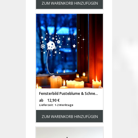
ZUM WARENKORB HINZUFÜGEN
Fensterbild Pusteblume & Schneeflocken Fensterdeko Fensterbilder Winterlandschaft + Sterne & Schneekristalle M2272
Versandkosten
ab
12,90 €
Lieferzeit: 1-2 Werktage
ZUM WARENKORB HINZUFÜGEN