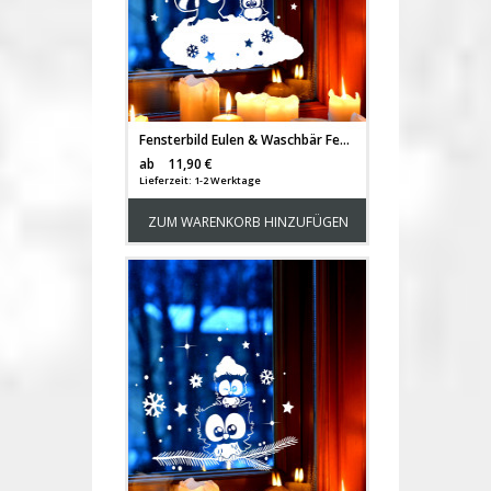
Fensterbild Eulen & Waschbär Fensterdeko Winterlandschaft + Sterne & Schneeflocken selbstklebend für Kinder M2255
Versandkosten
ab
11,90 €
Lieferzeit: 1-2 Werktage
ZUM WARENKORB HINZUFÜGEN