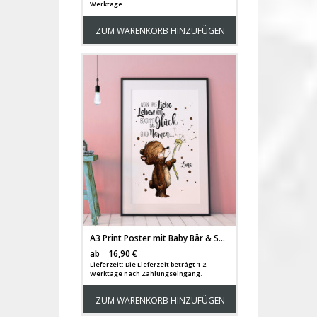
Werktage
ZUM WARENKORB HINZUFÜGEN
A3 Print Poster mit Baby Bär & Spruch Wenn aus Liebe Leben wird..." mit Wunschnamen p100"
Versandkosten
ab
16,90 €
Lieferzeit: Die Lieferzeit beträgt 1-2
Werktage nach Zahlungseingang.
ZUM WARENKORB HINZUFÜGEN