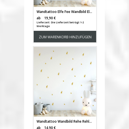
Wandtattoo Elfe Fee Wandbild Elfe auf Fliegenpilz mit Igel Erdbeere & Punkte M2219
Versandkosten
ab
19,90 €
Lieferzeit: Die Lieferzeit beträgt 1-2
Werktage
ZUM WARENKORB HINZUFÜGEN
Wandtattoo Wandbild Rehe Rehlein im Set Rehmotiv gemischt 76 Stück M2220
Versandkosten
ab
14,90 €