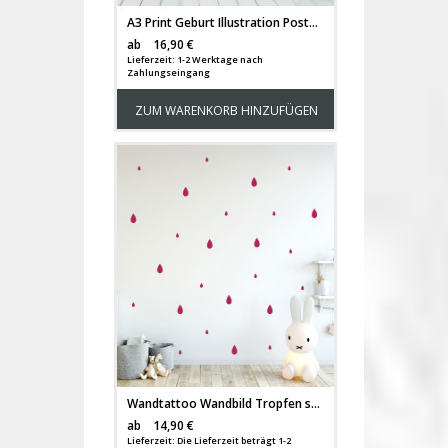
A3 Print Geburt Illustration Poster Plakat Druck mit Spruch Es ist Liebe... p83
Versandkosten
ab
16,90 €
Lieferzeit: 1-2 Werktage nach
Zahlungseingang
ZUM WARENKORB HINZUFÜGEN
Wandtattoo Wandbild Tropfen set groß und klein gemischt 108 Stück M2221
Versandkosten
ab
14,90 €
Lieferzeit: Die Lieferzeit beträgt 1-2