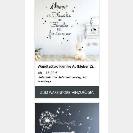
Wandtattoo Familie Aufkleber Zitat Spruch "Ohana heißt Familie" mit Punkte Wanddeko Wandgestaltung M2234
Versandkosten
ab
16,90 €
Lieferzeit: Die Lieferzeit beträgt 1-2
Werktage
ZUM WARENKORB HINZUFÜGEN