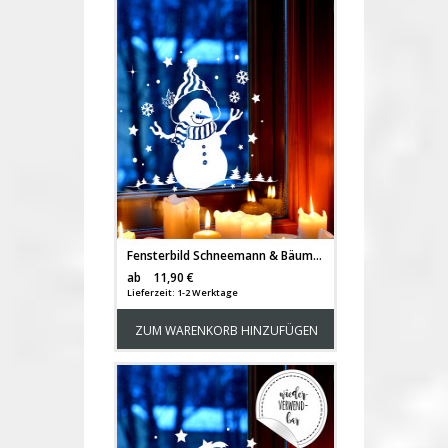
Fensterbild Schneemann & Bäume Fensterdeko Winterlandschaft + Sterne & Schneeflocken selbstklebend für Kinder M2257
Versandkosten
ab
11,90 €
Lieferzeit: 1-2 Werktage
ZUM WARENKORB HINZUFÜGEN