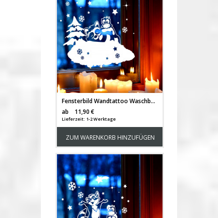
Fensterbild Wandtattoo Waschbär & Eule Deko Winter Fensterdeko Schneeflocken Sterne und Punkte M2253
Versandkosten
ab
11,90 €
Lieferzeit: 1-2 Werktage
ZUM WARENKORB HINZUFÜGEN