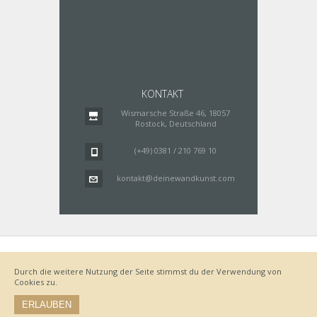
KONTAKT
Wismarsche Straße 46, 18057
Rostock, Deutschland
(+49) 0381 / 210 769 10
kontakt@deinewandkunst.com
Impressum
Zahlungsarten
Datenschutz
Lieferung
Durch die weitere Nutzung der Seite stimmst du der Verwendung von
Bestellvorgang
AGB
Cookies zu.
Widerrufsbelehrung
ERLAUBEN
© by www.deinewandkunst.de