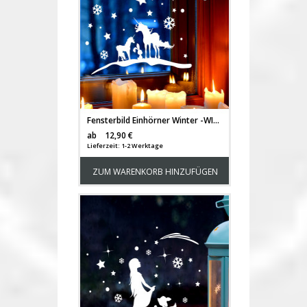
Fensterbild Einhörner Winter -WIEDERVERWENDBAR- Fensterdeko Einhorn Fensterbilder Winterlandschaft + Sterne & Schneeflocken M2259
Versandkosten
ab
12,90 €
Lieferzeit: 1-2 Werktage
ZUM WARENKORB HINZUFÜGEN