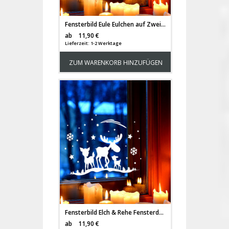
Fensterbild Eule Eulchen auf Zweig Fensterdeko Fensterbilder Winter + Sterne & Schneeflocken selbstklebend für Kinder M2260
Versandkosten
ab
11,90 €
Lieferzeit: 1-2 Werktage
ZUM WARENKORB HINZUFÜGEN
Fensterbild Elch & Rehe Fensterdeko Fensterbilder Winter + Sterne & Schneeflocken selbstklebend für Kinder M2261
Versandkosten
ab
11,90 €