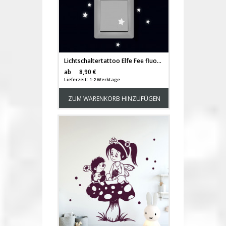
Lichtschaltertattoo Elfe Fee fluoreszierend Leuchtsticker mit Elfe Fee Sterne & Herzen M2214
Versandkosten
ab
8,90 €
Lieferzeit: 1-2 Werktage
ZUM WARENKORB HINZUFÜGEN