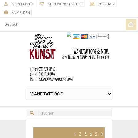
MEIN KONTO
MEIN WUNSCHZETTEL
ZUR KASSE
ANMELDEN
Deutsch
1
2
3
4
5