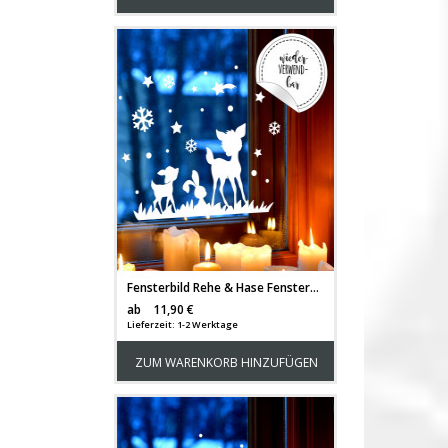
Fensterbild Rehe & Hase Fensterdeko Winterlandschaft + Sterne & Schneeflocken "selbstklebend & wiederverwendbar" für Kinder M2254
Versandkosten
ab
11,90 €
Lieferzeit: 1-2 Werktage
ZUM WARENKORB HINZUFÜGEN