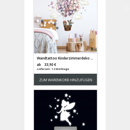
Wandtattoo Kinderzimmerdeko Heißluftballon Hortensie Blüten Ballon Häschen mit Wolken Schmetterlinge Deko Dekoration für Kinderzimmer fw16
Versandkosten
ab
33,90 €
Lieferzeit: 1-2 Werktage
ZUM WARENKORB HINZUFÜGEN