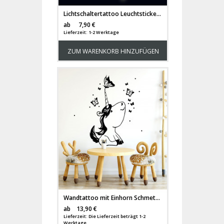
Lichtschaltertattoo Leuchtsticker Wandtattoo Elfe Fee Mila Ballerina mit Sterne fluoreszierend M2328
Versandkosten
ab
7,90 €
Lieferzeit: 1-2 Werktage
ZUM WARENKORB HINZUFÜGEN
Wandtattoo mit Einhorn Schmetterlinge und Punkte Kinderzimmer Wanddeko Wandgestaltung M2243
Versandkosten
ab
13,90 €
Lieferzeit: Die Lieferzeit beträgt 1-2
Werktage