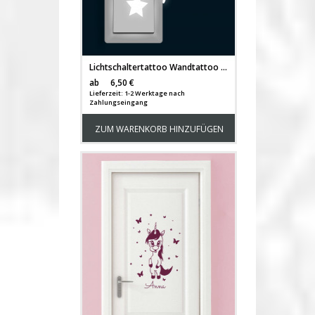
Lichtschaltertattoo Wandtattoo Fee Elfe Tinka mit Schmetterling und Sternen fluoreszierend M1791
Versandkosten
ab
6,50 €
Lieferzeit: 1-2 Werktage nach
Zahlungseingang
ZUM WARENKORB HINZUFÜGEN