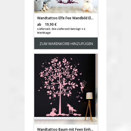
Wandtattoo Elfe Fee Wandbild Elfe auf Fliegenpilz mit Igel Erdbeere & Punkte M2219
Versandkosten
ab
19,90 €
Lieferzeit: Die Lieferzeit beträgt 1-2
Werktage
ZUM WARENKORB HINZUFÜGEN
Wandtattoo Baum mit Feen Einhorn und Schmetterlingen M2015