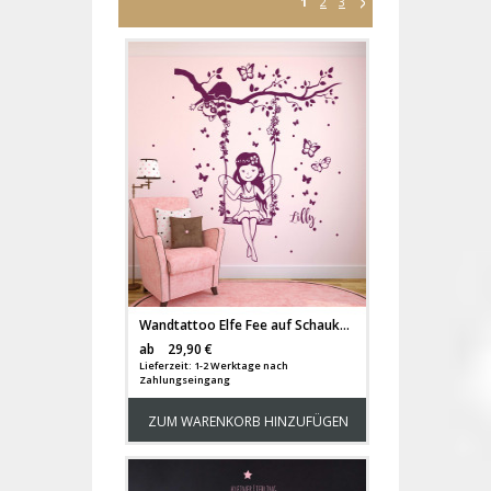
1
2
3
Wandtattoo Elfe Fee auf Schaukel mit Waschbär Schmetterlinge Punkte und Namen M2129
Versandkosten
ab
29,90 €
Lieferzeit: 1-2 Werktage nach
Zahlungseingang
ZUM WARENKORB HINZUFÜGEN