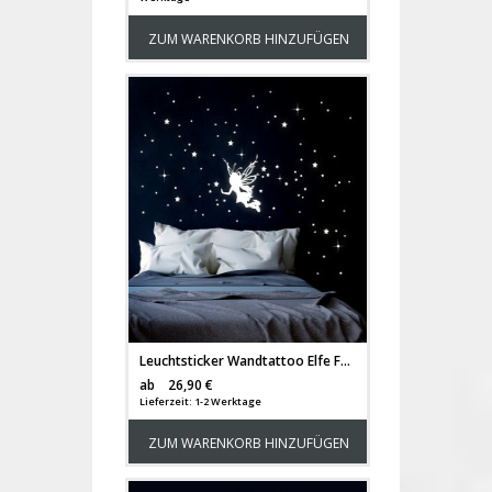
ZUM WARENKORB HINZUFÜGEN
Leuchtsticker Wandtattoo Elfe Fee Sternenhimmel mit Sterne fluoreszierend M2331
Versandkosten
ab
26,90 €
Lieferzeit: 1-2 Werktage
ZUM WARENKORB HINZUFÜGEN