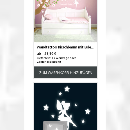
Wandtattoo Kirschbaum mit Eulen Kirschblüten Feen Spruch träum süß und Wunschname vierfarbig M1017
Versandkosten
ab
59,90 €
Lieferzeit: 1-2 Werktage nach
Zahlungseingang
ZUM WARENKORB HINZUFÜGEN