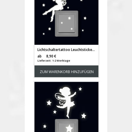
Lichtschaltertattoo Leuchtsticker Wandtattoo Elfe Fee sitzend mit Sterne fluoreszierend M2332
Versandkosten
ab
8,90 €
Lieferzeit: 1-2 Werktage
ZUM WARENKORB HINZUFÜGEN