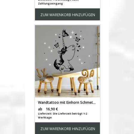
Zahlungseingang
ZUM WARENKORB HINZUFÜGEN
Wandtattoo mit Einhorn Schmetterlinge Punkte & Sterne fluoreszierend Kinderzimmer Wanddeko Wandgestaltung M2244
Versandkosten
ab
16,90 €
Lieferzeit: Die Lieferzeit beträgt 1-2
Werktage
ZUM WARENKORB HINZUFÜGEN