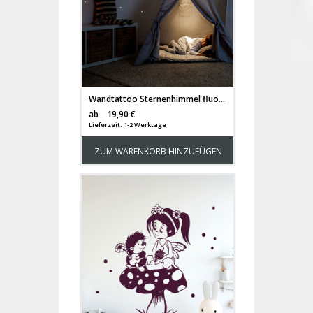
Wandtattoo Sternenhimmel fluoreszierend Leuchtsticker Set mit Elfe Fee Sterne & Punkte 117 Stück M2213
Versandkosten
ab
19,90 €
Lieferzeit: 1-2 Werktage
ZUM WARENKORB HINZUFÜGEN