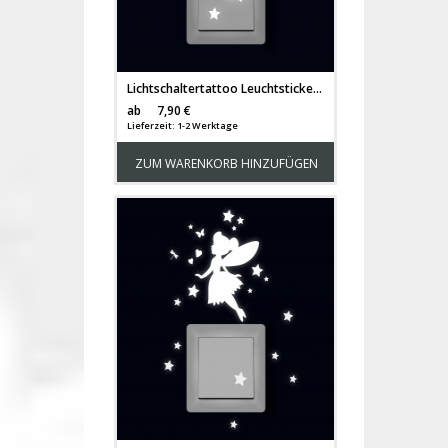
Lichtschaltertattoo Leuchtsticker Wandtattoo Elfe Fee Ballerina mit Sterne fluoreszierend M2327
Versandkosten
ab
7,90 €
Lieferzeit: 1-2 Werktage
ZUM WARENKORB HINZUFÜGEN