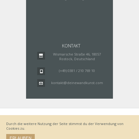
KONTAKT
Wismarsche Straße 46, 18057
Rostock, Deutschland
(+49) 0381 / 210 769 10
kontakt@deinewandkunst.com
Impressum
Zahlungsarten
Datenschutz
Lieferung
Durch die weitere Nutzung der Seite stimmst du der Verwendung von
Bestellvorgang
AGB
Cookies zu.
Widerrufsbelehrung
ERLAUBEN
© by www.deinewandkunst.de