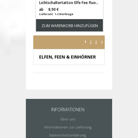
Lichtschaltertattoo Elfe Fee fluoreszierend Leuchtsticker mit Elfe Fee Sterne & Herzen M2214
Versandkosten
ab
8,90 €
Lieferzeit: 1-2 Werktage
ZUM WARENKORB HINZUFÜGEN
1
2
3
ELFEN, FEEN & EINHÖRNER
INFORMATIONEN
Über uns
Informationen zur Lieferung
Datenschutzerklärung