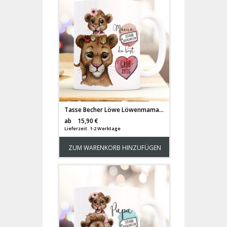
Tasse Becher Löwe Löwenmama Mama mit Kind Löwenmädchen & Spruch Mama du bist großartig Kaffeebecher Geschenk ts1141
Versandkosten
ab
15,90 €
Lieferzeit: 1-2 Werktage
ZUM WARENKORB HINZUFÜGEN