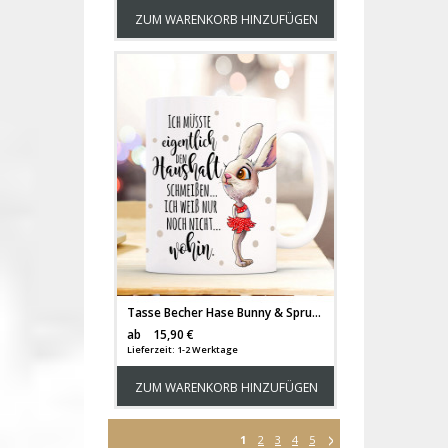
ZUM WARENKORB HINZUFÜGEN
Tasse Becher Hase Bunny & Spruch Ich müsste eigentlich den Haushalt schmeißen... Kaffeetasse Kaffeebecher Geschenk ts1117
Versandkosten
ab
15,90 €
Lieferzeit: 1-2 Werktage
ZUM WARENKORB HINZUFÜGEN
1
2
3
4
5