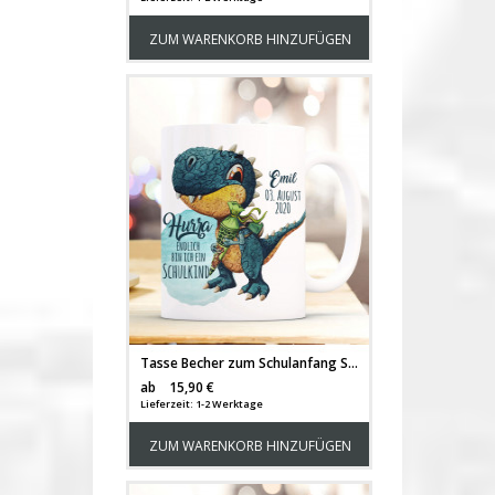
ZUM WARENKORB HINZUFÜGEN
Tasse Becher zum Schulanfang Schulstart Dino T-Rex Schultüte Spruch Hurra endlich Schulkind mit Wunschname + Jahr der Einschulung ts2022
Versandkosten
ab
15,90 €
Lieferzeit: 1-2 Werktage
ZUM WARENKORB HINZUFÜGEN