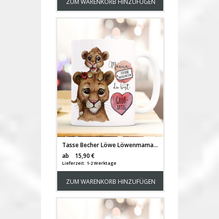
ZUM WARENKORB HINZUFÜGEN
Tasse Becher Löwe Löwenmama Mama mit Junges & Spruch Mama ich habe nachgemessen du bist großartig Kaffeebecher Geschenk ts1140
Versandkosten
ab
15,90 €
Lieferzeit: 1-2 Werktage
ZUM WARENKORB HINZUFÜGEN