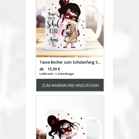
Tasse Becher zum Schulanfang Schulstart Marienkäfer Girl Mädchen Schultüte endlich Schulkind mit Wunschname + Jahr der Einschulung ts2024
Versandkosten
ab
15,90 €
Lieferzeit: 1-2 Werktage
ZUM WARENKORB HINZUFÜGEN