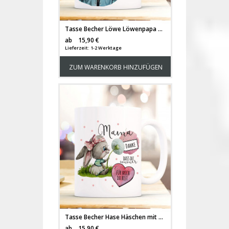
Tasse Becher Löwe Löwenpapa Papa mit Kind Löwenjunge & Spruch Papa du bist großartig Kaffeebecher Geschenk ts1143
Versandkosten
ab
15,90 €
Lieferzeit: 1-2 Werktage
ZUM WARENKORB HINZUFÜGEN
Tasse Becher Hase Häschen mit Pusteblume & Spruch Danke Mama dass du immer für mich da bist Kaffeebecher Geschenk ts1144
Versandkosten
ab
15,90 €