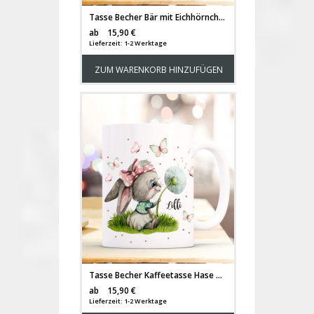
Tasse Becher Bär mit Eichhörnchen & Spruch Weil mit Dir überall Zuhause ist Kaffeetasse Kaffeebecher Geschenk ts1115
Versandkosten
ab
15,90 €
Lieferzeit: 1-2 Werktage
ZUM WARENKORB HINZUFÜGEN
Tasse Becher Kaffeetasse Hase Häschen mit Pusteblume & Name Wunschname Kaffeebecher Geschenk Spruchbecher ts1116
Versandkosten
ab
15,90 €
Lieferzeit: 1-2 Werktage