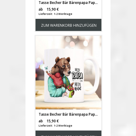
Tasse Becher Bär Bärenpapa Papa mit Bärenmädchen & Spruch Mein Papa Mein Held Kaffeebecher Geschenk Vatertag ts1149
Versandkosten
ab
15,90 €
Lieferzeit: 1-2 Werktage
ZUM WARENKORB HINZUFÜGEN
Tasse Becher Bär Bärenpapa Papa mit Bärenjunge & Spruch Mein Papa Mein Held Kaffeebecher Geschenk Vatertag ts1150
Versandkosten
ab
15,90 €
Lieferzeit: 1-2 Werktage