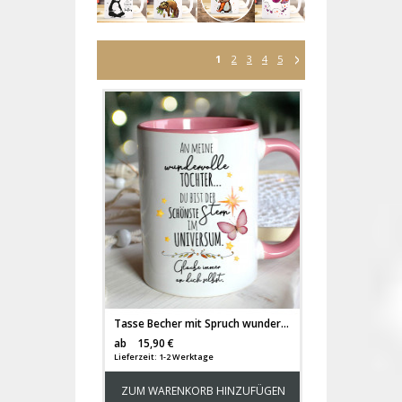
1
2
3
4
5
Tasse Becher mit Spruch wundervolle Tochter schönster Stern im Universum mit Schmetterling Kaffeebecher Geschenk Spruchbecher ts2054
Versandkosten
ab
15,90 €
Lieferzeit: 1-2 Werktage
ZUM WARENKORB HINZUFÜGEN