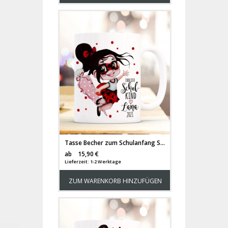
Tasse Becher zum Schulanfang Schulstart Marienkäfer Girl Mädchen Schultüte endlich Schulkind mit Wunschname + Jahr der Einschulung ts2023
Versandkosten
ab
15,90 €
Lieferzeit: 1-2 Werktage
ZUM WARENKORB HINZUFÜGEN