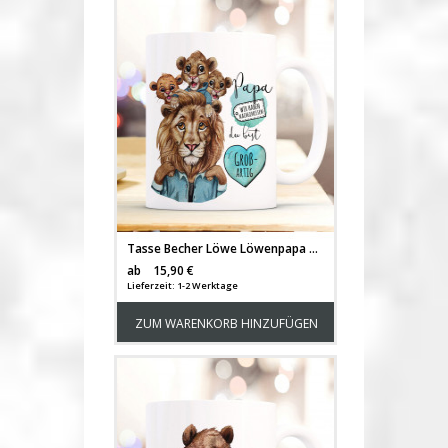
Tasse Becher Löwe Löwenpapa Papa mit 3 Jungs Kindern & Spruch Papa du bist großartig Kaffeebecher Geschenk Vatertag ts1139
Versandkosten
ab
15,90 €
Lieferzeit: 1-2 Werktage
ZUM WARENKORB HINZUFÜGEN