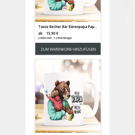
Tasse Becher Bär Bärenpapa Papa mit Bärenmädchen & Spruch Cooster Papa Ever Kaffeebecher Geschenk Vatertag ts1148
Versandkosten
ab
15,90 €
Lieferzeit: 1-2 Werktage
ZUM WARENKORB HINZUFÜGEN