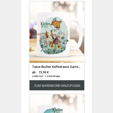
Tasse Becher Kaffeetasse Gartentasse Frau Fuchs Füchschen & Name Wunschname auf Rückseite Kaffeebecher Geschenk ts1123
Versandkosten
ab
15,90 €
Lieferzeit: 1-2 Werktage
ZUM WARENKORB HINZUFÜGEN