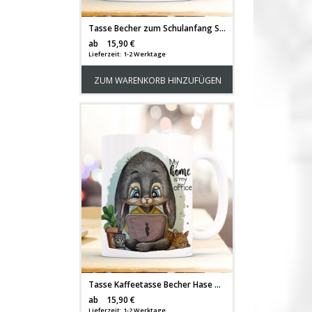
Tasse Becher zum Schulanfang Schulstart Marienkäfer Girl Mädchen & Name Wunschname Geschenk Einschulng ts2026
Versandkosten
ab
15,90 €
Lieferzeit: 1-2 Werktage
ZUM WARENKORB HINZUFÜGEN
Tasse Kaffeetasse Becher Hase Häschen mit Laptop & Spruch My home is my office Bürotasse Kaffeebecher Teetasse Geschenk ts1196
Versandkosten
ab
15,90 €
Lieferzeit: 1-2 Werktage