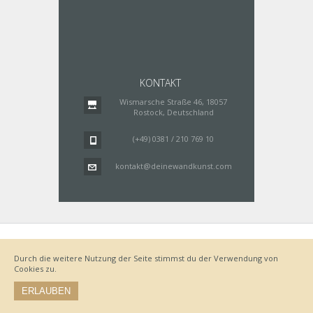
KONTAKT
Wismarsche Straße 46, 18057
Rostock, Deutschland
(+49) 0381 / 210 769 10
kontakt@deinewandkunst.com
Impressum
Zahlungsarten
Datenschutz
Lieferung
Durch die weitere Nutzung der Seite stimmst du der Verwendung von
Bestellvorgang
AGB
Cookies zu.
Widerrufsbelehrung
ERLAUBEN
© by www.deinewandkunst.de