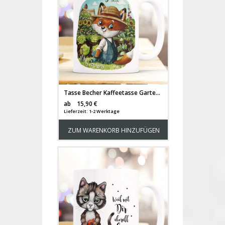
Tasse Becher Kaffeetasse Gartentasse Herr Fuchs Füchschen & Name Wunschname auf Rückseite Kaffeebecher Geschenk ts1124
Versandkosten
ab
15,90 €
Lieferzeit: 1-2 Werktage
ZUM WARENKORB HINZUFÜGEN