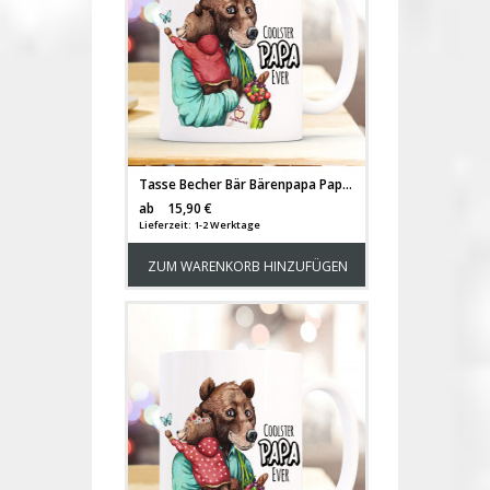
Tasse Becher Bär Bärenpapa Papa mit Bärenjunge & Spruch Cooster Papa Ever Kaffeebecher Geschenk Vatertag ts1147
Versandkosten
ab
15,90 €
Lieferzeit: 1-2 Werktage
ZUM WARENKORB HINZUFÜGEN