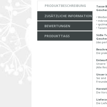
PRODUKTBESCHREIBUNG
Tasse 
Geschen
ZUSÄTZLICHE INFORMATION
• Weiße
• mikro
• spülm
BEWERTUNGEN
• Tasse
Süße T
PRODUKTTAGS
Geschen
(das pe
Beschre
Die prak
Entwurf
Unsere 
(Alle Re
Unser i
Sie sind
Freunde
Herstel
Die Vord
Lieferz
Die Lief