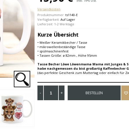
Inkl. 19% USt.
Versandkosten
Produktnummer:
ts1140-E
Verfügbarkeit:
Auf Lager
Lieferzeit: 1-2 Werktage
Kurze Übersicht
• Weißer Keramikbecher / Tasse
• mikrowellenbeständige Tasse
• spülmaschinenfest
• Tassen Größe: ø 82mm , Höhe 95mm
Tasse Becher Löwe Löwenmama Mama mit Junges & 
habe nachgemessen du bist großartig Kaffeebecher G
(das perfekte Geschenk zum Muttertag oder einfach für Z
BESTELLEN