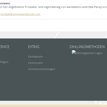
inweis:
e hier angebotene Produkte, sind eigenständig von wandtattoo-welt (Ilka Parey) ers
:
kontakt@deinewandkunst.com
RVICE
EXTRAS
ZAHLUNGSMETHODEN
Farbtabelle
folgen:
Farbmuster
Verklebeanleitungen