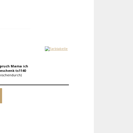
Spruch Mama ich
eschenk ts1140
wischendurch)