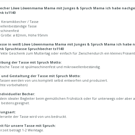
Becher Löwe Löwenmama Mama mit Junges & Spruch Mama ich habe nachgeme
k ts1140
r Keramikbecher / Tasse
wellenbeständige Tasse
aschinenfest
n Größe: ø 82mm, Höhe 95mm
asse in weiß Löwe Löwenmama Mama mit Junges & Spruch Mama ich habe na
k Spruchtasse Spruchbecher ts1140
rfekte Geschenk zum Muttertag oder einfach für Zwischendurch ein kleines Präsent
ibung der Tasse mit Spruch Motto:
tische Tasse ist spülmaschinenfest und mikrowellenbeständig.
 und Gestaltung der Tasse mit Spruch Motto:
Tassen werden von uns komplett selbst entworfen und produziert.
chte vorbehalten)
ndividueller Becher:
 dein idealer Begleiter beim gemütlichen Frühstück oder für unterwegs oder aber a
 bestens geeignet.
lungsart:
erseite der Tasse wird von uns bedruckt.
eit für unsere Tasse mit Spruch:
erzeit beträgt 1-2 Werktage.