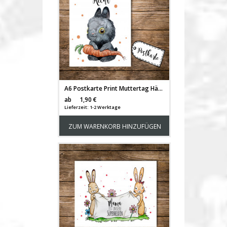
A6 Postkarte Print Muttertag Häschen mit Möhre und Spruch Mama hat immer recht pk105
Versandkosten
ab
1,90 €
Lieferzeit: 1-2 Werktage
ZUM WARENKORB HINZUFÜGEN