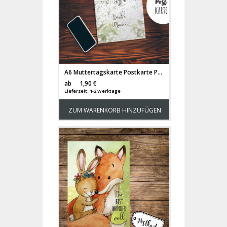
A6 Muttertagskarte Postkarte Print Bären Mama & Kind mit Pusteblumen & Spruch Danke Mama... pk187
Versandkosten
ab
1,90 €
Lieferzeit: 1-2 Werktage
ZUM WARENKORB HINZUFÜGEN