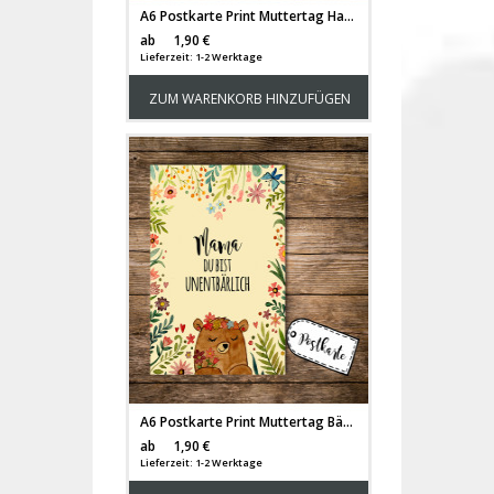
A6 Postkarte Print Muttertag Hasenfamilie mit Spruch Beste Mama der Welt pk107
Versandkosten
ab
1,90 €
Lieferzeit: 1-2 Werktage
ZUM WARENKORB HINZUFÜGEN
A6 Postkarte Print Muttertag Bär mit Blumen und Spruch Mama du bist unentbärlich pk111
Versandkosten
ab
1,90 €
Lieferzeit: 1-2 Werktage