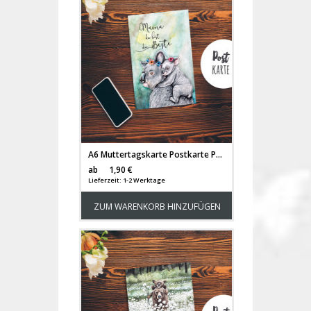
A6 Muttertagskarte Postkarte Print Koala Mama & Kind mit Spruch ...du bist die Beste pk183
Versandkosten
ab
1,90 €
Lieferzeit: 1-2 Werktage
ZUM WARENKORB HINZUFÜGEN