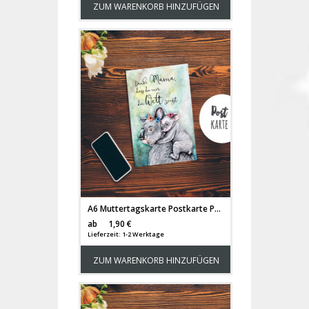
ZUM WARENKORB HINZUFÜGEN
A6 Muttertagskarte Postkarte Print Koala Mama & Kind mit Spruch ...Danke Mama... pk184
Versandkosten
ab
1,90 €
Lieferzeit: 1-2 Werktage
ZUM WARENKORB HINZUFÜGEN