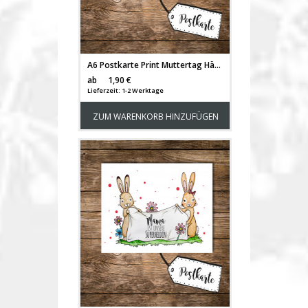
A6 Postkarte Print Muttertag Häschenkinder mit Punkten und Spruch Mama ist unsere Superheldin pk106
Versandkosten
ab
1,90 €
Lieferzeit: 1-2 Werktage
ZUM WARENKORB HINZUFÜGEN