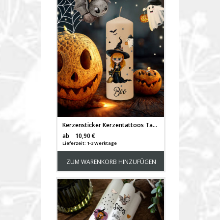
Kerzensticker Kerzentattoos Tattoofolie Halloween Hexe Kürbis für Kerzen oder Keramik A4 Bogen DIY Stickerbogen für bis zu 40 Kerzen kst8
Versandkosten
ab
10,90 €
Lieferzeit: 1-3 Werktage
ZUM WARENKORB HINZUFÜGEN