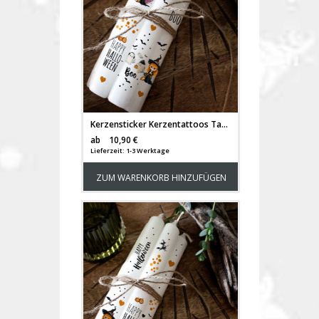
Kerzensticker Kerzentattoos Tattoofolie Halloween Hexe Kürbis für Kerzen oder Keramik A4 Bogen DIY Stickerbogen für bis zu 40 Kerzen kst9
Versandkosten
ab
10,90 €
Lieferzeit: 1-3 Werktage
ZUM WARENKORB HINZUFÜGEN