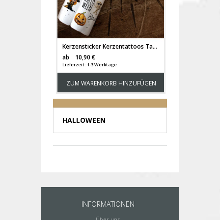
Kerzensticker Kerzentattoos Tattoofolie Halloween Hexe Kürbis für Kerzen oder Keramik A4 Bogen DIY Stickerbogen für bis zu 40 Kerzen kst10
Versandkosten
ab
10,90 €
Lieferzeit: 1-3 Werktage
ZUM WARENKORB HINZUFÜGEN
HALLOWEEN
INFORMATIONEN
Über uns