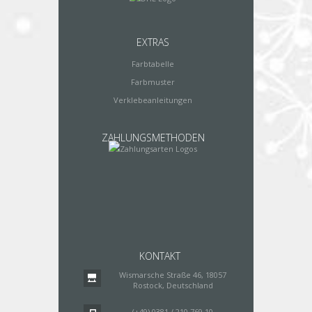
EXTRAS
Farbtabelle
Farbmuster
Verklebeanleitungen
ZAHLUNGSMETHODEN
KONTAKT
Wismarsche Straße 46, 18057
Rostock, Deutschland
(+49) 0381 / 210 769 10