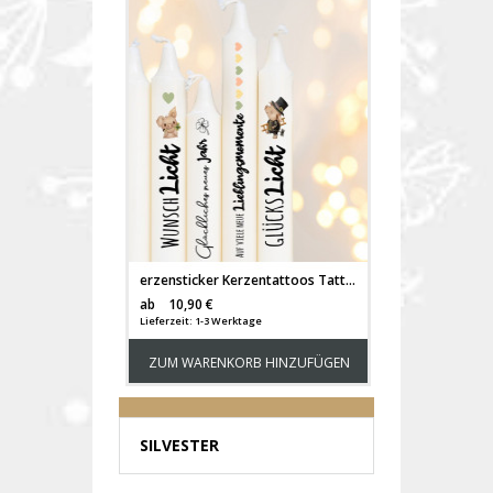
erzensticker Kerzentattoos Tattoofolie Silvester neues Jahr Glückslicht happy new year Glück Kerzen Keramik A4 Bogen Diy Stickerbogen kst44
Versandkosten
ab
10,90 €
Lieferzeit: 1-3 Werktage
ZUM WARENKORB HINZUFÜGEN
SILVESTER