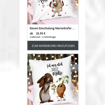
Kissen Einschulung Marienkäfer Girl Mädchen & Name Spruchkissen inkl Füllung Dekokissen bedruckt ks352
Versandkosten
ab
26,90 €
Lieferzeit: 1-2 Werktage
ZUM WARENKORB HINZUFÜGEN