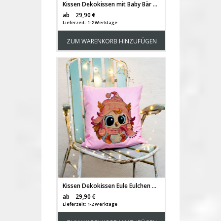
Kissen Dekokissen mit Baby Bär Pusteblume und Spruch Sofakissen in grau mit Zitat Du bist wundervoll" inklusive Füllung k67g"
Versandkosten
ab
29,90 €
Lieferzeit: 1-2 Werktage
ZUM WARENKORB HINZUFÜGEN
Kissen Dekokissen Eule Eulchen mit Mütze & Schal Sofakissen in rosa mit Namen Wunschnamen inklusive Füllung k68
Versandkosten
ab
29,90 €
Lieferzeit: 1-2 Werktage