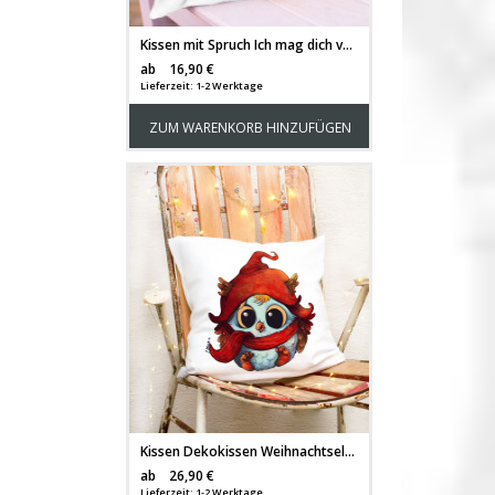
Kissen mit Spruch Ich mag dich volle Möhre & Hase Häschen mit Karotte inkl Füllung Dekokissen Zierkissen Spruchkissen Motto Zitat bedruckt ks327
Versandkosten
ab
16,90 €
Lieferzeit: 1-2 Werktage
ZUM WARENKORB HINZUFÜGEN
Kissen Dekokissen Weihnachtself Eule mit Mütze Schal Motivkissen Zierkissen Weihnachten inklusive Füllung ks127
Versandkosten
ab
26,90 €
Lieferzeit: 1-2 Werktage