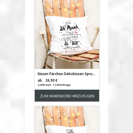
Kissen Pärchen Dekokissen Spruch Du bist..." Motivkissen Zierkissen Spruchkissen inklusive Füllung ks129"
Versandkosten
ab
26,90 €
Lieferzeit: 1-2 Werktage
ZUM WARENKORB HINZUFÜGEN