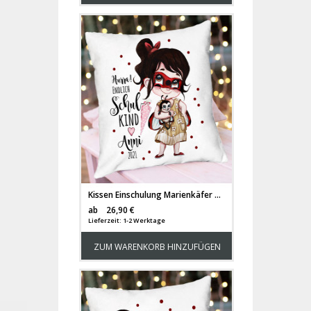
Kissen Einschulung Marienkäfer Girl Mädchen Schultüte Hurra endlich Schulkind & Name Datum Spruchkissen inkl Füllung Dekokissen bedruckt ks350
Versandkosten
ab
26,90 €
Lieferzeit: 1-2 Werktage
ZUM WARENKORB HINZUFÜGEN