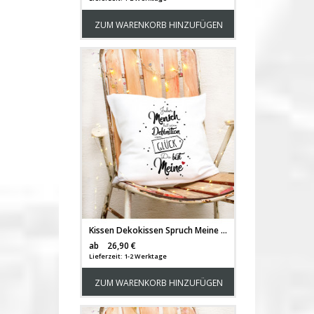
ZUM WARENKORB HINZUFÜGEN
Kissen Dekokissen Spruch Meine Definition von Glück" Motivkissen Zierkissen Spruchkissen inklusive Füllung ks128"
Versandkosten
ab
26,90 €
Lieferzeit: 1-2 Werktage
ZUM WARENKORB HINZUFÜGEN