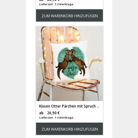
Lieferzeit: 1-2 Werktage
ZUM WARENKORB HINZUFÜGEN
Kissen Otter Pärchen mit Spruch Dekokissen Motto "you are my otter half" Motivkissen Zierkissen Spruchkissen inklusive Füllung ks132
Versandkosten
ab
26,90 €
Lieferzeit: 1-2 Werktage
ZUM WARENKORB HINZUFÜGEN