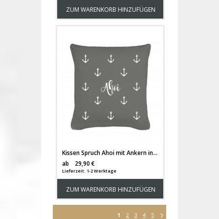
ZUM WARENKORB HINZUFÜGEN
Kissen Spruch Ahoi mit Ankern inklusive Füllung k05
Versandkosten
ab
29,90 €
Lieferzeit: 1-2 Werktage
ZUM WARENKORB HINZUFÜGEN
1
2
3
4
5