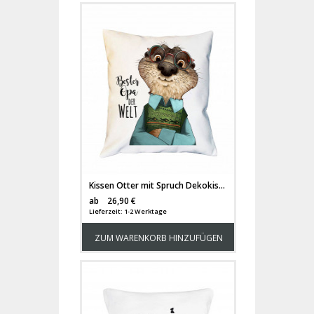
Kissen Otter mit Spruch Dekokissen Motto "bester Opa der Welt" Motivkissen Zierkissen Spruchkissen inklusive Füllung ks133
Versandkosten
ab
26,90 €
Lieferzeit: 1-2 Werktage
ZUM WARENKORB HINZUFÜGEN