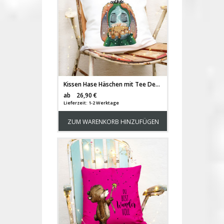
Kissen Hase Häschen mit Tee Dekokissen Spruch It's cold outside" Motivkissen Zierkissen Spruchkissen inklusive Füllung ks130"
Versandkosten
ab
26,90 €
Lieferzeit: 1-2 Werktage
ZUM WARENKORB HINZUFÜGEN