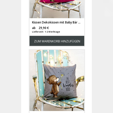
Kissen Dekokissen mit Baby Bär Pusteblume und Spruch Sofakissen in pink mit Zitat Du bist wundervoll" inklusive Füllung k67"
Versandkosten
ab
29,90 €
Lieferzeit: 1-2 Werktage
ZUM WARENKORB HINZUFÜGEN