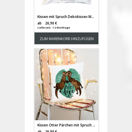
Kissen mit Spruch Dekokissen Motto "Mama ist heiß..." Motivkissen Zierkissen Spruchkissen inklusive Füllung ks134
Versandkosten
ab
26,90 €
Lieferzeit: 1-2 Werktage
ZUM WARENKORB HINZUFÜGEN
Kissen Otter Pärchen mit Spruch Dekokissen Motto "I'm otterly in love with you" Motivkissen Zierkissen Spruchkissen inklusive Füllung ks131
Versandkosten
ab
26,90 €