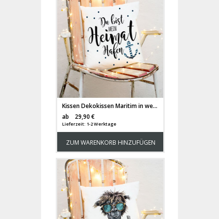
Kissen Dekokissen Maritim in weiß mit Anker & Spruch "Du bist mein Heimathafen" inklusive Füllung k70
Versandkosten
ab
29,90 €
Lieferzeit: 1-2 Werktage
ZUM WARENKORB HINZUFÜGEN