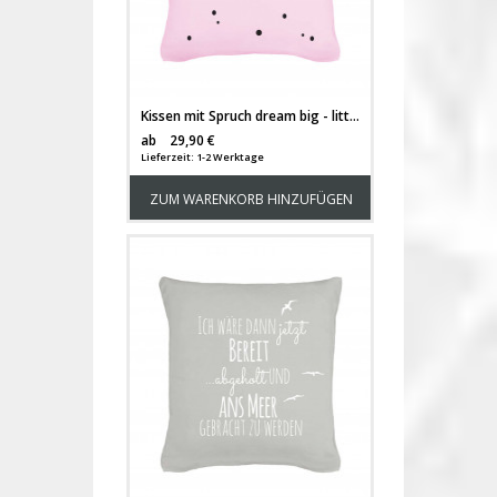
Kissen mit Spruch dream big - little one und Punkten inklusive Füllung k02
Versandkosten
ab
29,90 €
Lieferzeit: 1-2 Werktage
ZUM WARENKORB HINZUFÜGEN