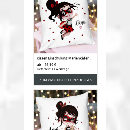
Kissen Einschulung Marienkäfer Girl Mädchen & Name Spruchkissen inkl Füllung Dekokissen bedruckt ks351
Versandkosten
ab
26,90 €
Lieferzeit: 1-2 Werktage
ZUM WARENKORB HINZUFÜGEN