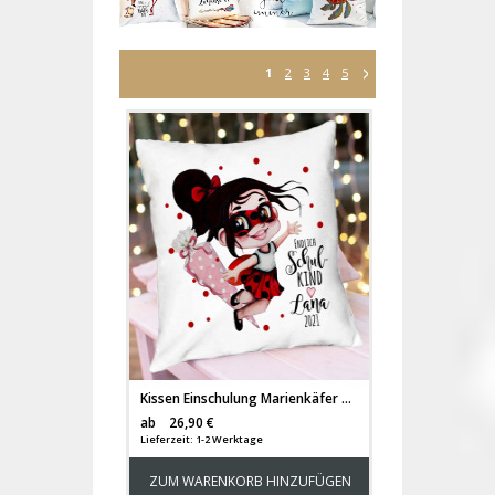
1
2
3
4
5
Kissen Einschulung Marienkäfer Girl Mädchen Schultüte Spruch endlich Schulkind & Name Datum Spruchkissen inkl Füllung Dekokissen bedruckt ks349
Versandkosten
ab
26,90 €
Lieferzeit: 1-2 Werktage
ZUM WARENKORB HINZUFÜGEN