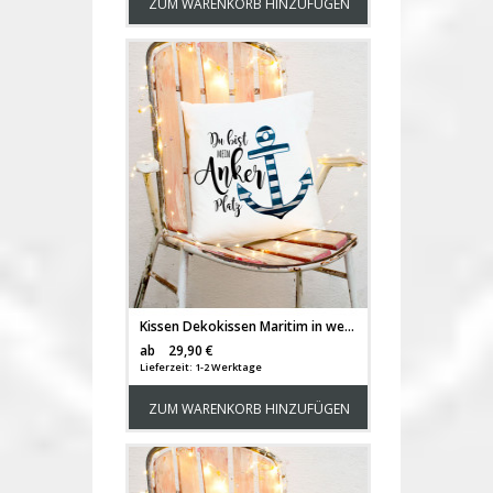
ZUM WARENKORB HINZUFÜGEN
Kissen Dekokissen Maritim in weiß mit Anker & Spruch "Du bist mein Ankerplatz" inklusive Füllung k69
Versandkosten
ab
29,90 €
Lieferzeit: 1-2 Werktage
ZUM WARENKORB HINZUFÜGEN