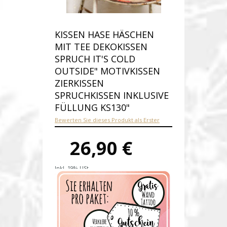
KISSEN HASE HÄSCHEN
MIT TEE DEKOKISSEN
SPRUCH IT'S COLD
OUTSIDE" MOTIVKISSEN
ZIERKISSEN
SPRUCHKISSEN INKLUSIVE
FÜLLUNG KS130"
Bewerten Sie dieses Produkt als Erster
26,90 €
Inkl. 19% USt.
Versandkosten
Produktnummer:
ks130-E
Verfügbarkeit:
Auf Lager
Lieferzeit: 1-2 Werktage