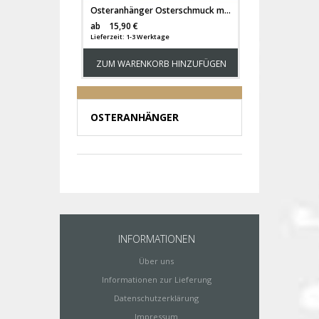
Osteranhänger Osterschmuck mit Häschen Hasen Hase Bunny Osterei Ostereier Spruch Omi & Opi Wir haben euch lieb Ostern easter ornaments eo4
Versandkosten
ab
15,90 €
Lieferzeit: 1-3 Werktage
ZUM WARENKORB HINZUFÜGEN
OSTERANHÄNGER
INFORMATIONEN
Über uns
Informationen zur Lieferung
Datenschutzerklärung
Impressum