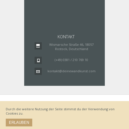
KONTAKT
Wismarsche Straße 46, 18057
Rostock, Deutschland
(+49) 0381 / 210 769 10
kontakt@deinewandkunst.com
Impressum
Zahlungsarten
Datenschutz
Lieferung
Durch die weitere Nutzung der Seite stimmst du der Verwendung von
Bestellvorgang
AGB
Cookies zu.
Widerrufsbelehrung
ERLAUBEN
© by www.deinewandkunst.de