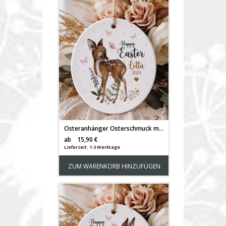
Osteranhänger Osterschmuck mit Reh Rehkitz deer Osterei Ostereier Wunschname personalisiert Happy Easter ornaments Ostern Geschenk eo1
Versandkosten
ab
15,90 €
Lieferzeit: 1-3 Werktage
ZUM WARENKORB HINZUFÜGEN