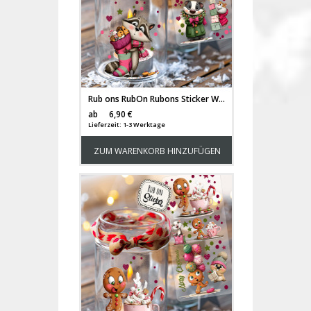
Rub ons RubOn Rubons Sticker Weihnachten Weihnachtssticker Weihnachtsmotive Tiere Wichtel Weihnachtswichtel Waschbär Schildkröte Hamster DIN lang rb43
Versandkosten
ab
6,90 €
Lieferzeit: 1-3 Werktage
ZUM WARENKORB HINZUFÜGEN