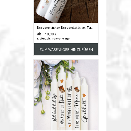
Kerzensticker Kerzentattoos Tattoofolie Pferd Pferde Glück Liebe Horse für Kerzen oder Keramik A4 Bogen DIY Stickerbogen für bis zu 15 Kerzen kst50
Versandkosten
ab
10,90 €
Lieferzeit: 1-3 Werktage
ZUM WARENKORB HINZUFÜGEN