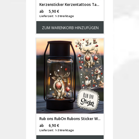
Kerzensticker Kerzentattoos Tattoofolie Geschenk Glückslicht Glück Fuchs Beste Mom Mama für Kerzen oder Keramik A6 Bogen DIY Stickerbogen für bis zu 11 Kerzen kst66
Versandkosten
ab
5,90 €
Lieferzeit: 1-3 Werktage
ZUM WARENKORB HINZUFÜGEN
Rub ons RubOn Rubons Sticker Weihnachten Weihnachtssticker Weihnachtsmotive Tiere Rentiere Rentier Elche Elch DIN lang rb37
Versandkosten
ab
6,90 €
Lieferzeit: 1-3 Werktage