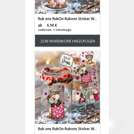
Rub ons RubOn Rubons Sticker Weihnachten Weihnachtssticker Weihnachtsmotive Lebkuchen Figuren Männer Wichtel Weihnachtswichtel Lebkuchenfiguren DIN lang rb44
Versandkosten
ab
6,90 €
Lieferzeit: 1-3 Werktage
ZUM WARENKORB HINZUFÜGEN
Rub ons RubOn Rubons Sticker Weihnachten Weihnachtssticker Weihnachtsmotive Weihnachts Figuren Männer Wichtel Weihnachtswichtel Lebkuchenfiguren DIN lang rb45