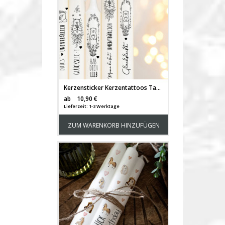
Kerzensticker Kerzentattoos Tattoofolie Geschenk Glückslicht Glück Bär Mama unentbärlich für Kerzen oder Keramik A4 Bogen DIY Stickerbogen für bis zu 11 Kerzen kst46
Versandkosten
ab
10,90 €
Lieferzeit: 1-3 Werktage
ZUM WARENKORB HINZUFÜGEN