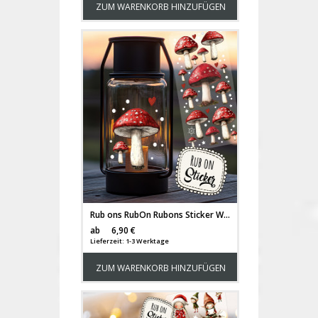
ZUM WARENKORB HINZUFÜGEN
Rub ons RubOn Rubons Sticker Weihnachten Weihnachtssticker Weihnachtsmotive Tiere Fliegenpilze Fliegenpilz Pilze Elch DIN lang rb36
Versandkosten
ab
6,90 €
Lieferzeit: 1-3 Werktage
ZUM WARENKORB HINZUFÜGEN