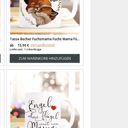
Stickerbogen für bis zu 5 Kerzen kst39
Tasse Becher Fuchsmama Fuchs Mama Füchschen Waldkranz & Spruch Glück ist eine Mama zu haben Kaffeebecher Teetasse Geschenk ts1177
Versandkosten
ab
15,90 €
Lieferzeit: 1-2 Werktage
ZUM WARENKORB HINZUFÜGEN