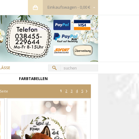
Einkaufswagen
-
0,00 €
LÄSSE
FARBTABELLEN
1
2
3
4
5
Seite