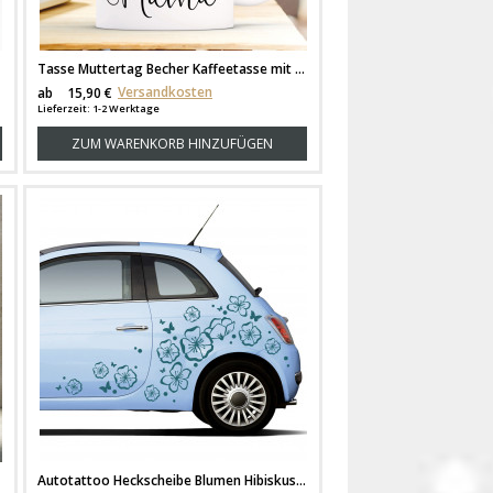
Tasse Muttertag Becher Kaffeetasse mit Spruch Kaffeebecher Geschenk Spruchbecher Mama.. Engel ohne Flügel ts657
Versandkosten
ab
15,90 €
Lieferzeit: 1-2 Werktage
ZUM WARENKORB HINZUFÜGEN
Autotattoo Heckscheibe Blumen Hibiskus Hawaiiblumen M1931