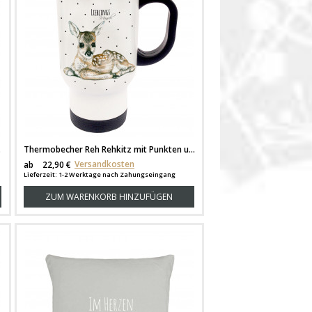
en tb012
Thermobecher Reh Rehkitz mit Punkten und Spruch Lieblingsmensch tb030
Versandkosten
ab
22,90 €
Lieferzeit: 1-2 Werktage nach Zahungseingang
ZUM WARENKORB HINZUFÜGEN