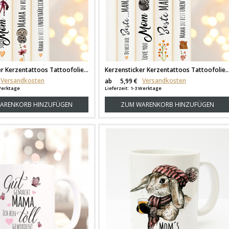
Kerzensticker Kerzentattoos Tattoofolie Geschenk Beste Mama unentbärlich Mom für Kerzen oder Keramik A6 Bogen DIY Stickerbogen für bis zu 5 Kerzen kst37
Kerzensticker Kerzentattoos Tattoofolie Geschenk Meine Beste Mama unentbärlich love you Mom für Kerzen oder Keramik A6 Bogen DIY 
Versandkosten
Versandkosten
ab
5,99 €
 Werktage
Lieferzeit: 1-3 Werktage
ARENKORB HINZUFÜGEN
ZUM WARENKORB HINZUFÜGEN