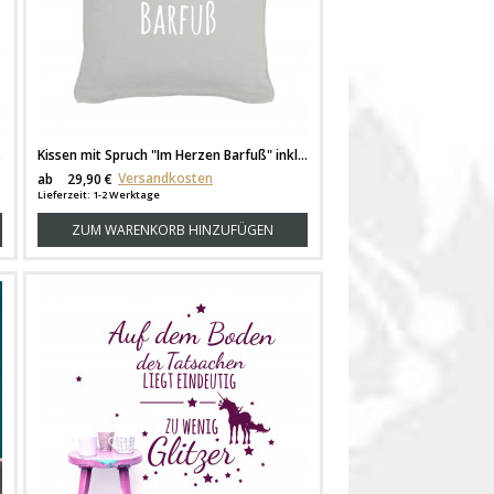
ts262
Kissen mit Spruch "Im Herzen Barfuß" inklusive Füllung k10
Versandkosten
ab
29,90 €
Lieferzeit: 1-2 Werktage
ZUM WARENKORB HINZUFÜGEN