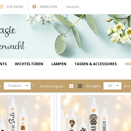
ZUR KASSE
ANMELDEN
Deutsch
INTS
WICHTELTÜREN
LAMPEN
TASSEN & ACCESSOIRES
AN
Position
24
h
Anzeigen
pro 
Darstellung als: