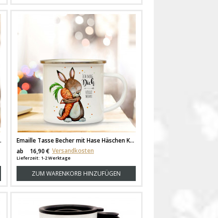
lügel Kaffeetasse Zitat Geschenk eb130
Emaille Tasse Becher mit Hase Häschen Kaffeebecher Camping Becher mit Spruch Ich mag dich volle Möhre eb28
Versandkosten
ab
16,90 €
Lieferzeit: 1-2 Werktage
ZUM WARENKORB HINZUFÜGEN