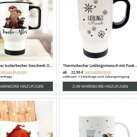
Thermobecher Isolierbecher Geschenk Otter mit Spruch "Familie ist alles" Thermo Trinkbecher bedruckt mit Motto Zitat tb112
Thermobecher Lieblingsmensch mit Punkten und Schneeflock
Versandkosten
Versandkosten
ab
22,90 €
 Werktage
Lieferzeit: 1-2 Werktage nach Zahungseingang
ARENKORB HINZUFÜGEN
ZUM WARENKORB HINZUFÜGEN