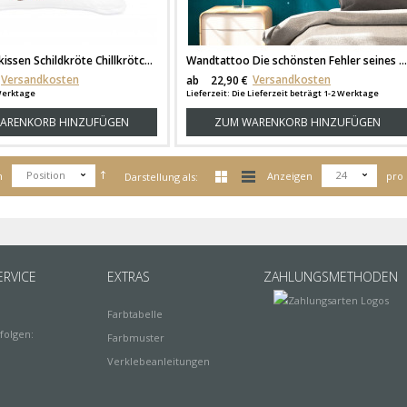
Kissen Dekokissen Schildkröte Chillkrötchen Chillkröte inklusive Füllung k46
Wandtattoo Die schönsten Fehler seines Lebens mit Schmetterlinge & Punkte für Flur oder Wohnzimmer M2157
Versandkosten
Versandkosten
ab
22,90 €
 Werktage
Lieferzeit: Die Lieferzeit beträgt 1-2 Werktage
ARENKORB HINZUFÜGEN
ZUM WARENKORB HINZUFÜGEN
Position
24
h
Anzeigen
pro 
Darstellung als:
RVICE
EXTRAS
ZAHLUNGSMETHODEN
Farbtabelle
folgen:
Farbmuster
Verklebeanleitungen