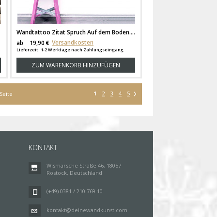
Wandtattoo Zitat Spruch Auf dem Boden... mit Einhorn und Sternen M1977
Versandkosten
ab
19,90 €
Lieferzeit: 1-2 Werktage nach Zahlungseingang
ZUM WARENKORB HINZUFÜGEN
1
2
3
4
5
Seite
KONTAKT
Wismarsche Straße 46, 18057
Rostock, Deutschland
(+49) 0381 / 210 769 10
kontakt@deinewandkunst.com