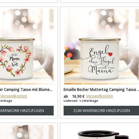
Emaille Becher Camping Tasse mit Blumen Blüten Herz & Spruch beste Mama der Welt Kaffeetasse Geschenk Kaffeebecher eb70
Emaille Becher Muttertag Camping Tasse Herz & Spruch Motto Mama Engel ohne F
Versandkosten
Versandkosten
ab
16,90 €
 Werktage
Lieferzeit: 1-2 Werktage
ARENKORB HINZUFÜGEN
ZUM WARENKORB HINZUFÜGEN