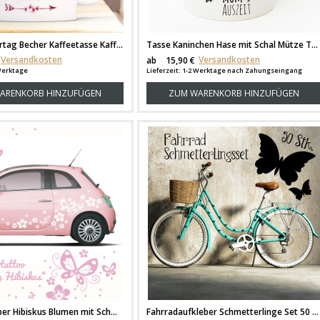
Tasse Muttertag Becher Kaffeetasse Kaffeebecher mit Pfeil Schmetterlingen und Spruch gut gemacht Mama ts635
Tasse Kaninchen Hase mit Schal Mütze Tee und Spruch Mom's Auszeit ts194
Versandkosten
Versandkosten
ab
15,90 €
 Werktage
Lieferzeit: 1-2 Werktage nach Zahungseingang
ARENKORB HINZUFÜGEN
ZUM WARENKORB HINZUFÜGEN
Auto Aufkleber Hibiskus Blumen mit Schmetterlingen M1029
Fahrradaufkleber Schmetterlinge Set 50 Stück M811