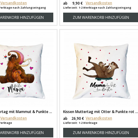
Versandkosten
Versandkosten
ab
9,90 €
2 Werktage nach Zahlungseingang
Lieferzeit: 1-2 Werktage nach Zahlungseingang
ARENKORB HINZUFÜGEN
ZUM WARENKORB HINZUFÜGEN
Kissen Muttertag mit Mammut & Punkte Dekokissen Zierkissen bedruckt mit Spruch beste Mama ever Spruchkissen ks185
Kissen Muttertag mit Otter & Punkte rot Dekokissen Zierkissen bedruckt mit Spruch Mama du bist die Beste Spruchkissen ks187
Versandkosten
Versandkosten
ab
26,90 €
 Werktage
Lieferzeit: 1-2 Werktage
ARENKORB HINZUFÜGEN
ZUM WARENKORB HINZUFÜGEN