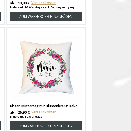
Versandkosten
ab
19,90 €
Lieferzeit: 1-2 Werktage nach Zahlungseingang
ZUM WARENKORB HINZUFÜGEN
Kissen Muttertag mit Blumenkranz Dekokissen Zierkissen bedruckt mit Spruch Beste Mama der Welt Spruchkissen ks181
Versandkosten
ab
26,90 €
Lieferzeit: 1-2 Werktage
ZUM WARENKORB HINZUFÜGEN