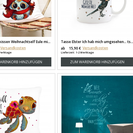
Kissen Dekokissen Weihnachtself Eule mit Mütze Schal Motivkissen Zierkissen Weihnachten inklusive Füllung ks127
Tasse Elster Ich hab mich umgesehen... 
Versandkosten
Versandkosten
ab
15,90 €
 Werktage
Lieferzeit: 1-2 Werktage
ARENKORB HINZUFÜGEN
ZUM WARENKORB HINZUFÜGEN