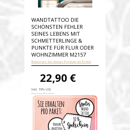
WANDTATTOO DIE
SCHÖNSTEN FEHLER
SEINES LEBENS MIT
SCHMETTERLINGE &
PUNKTE FÜR FLUR ODER
WOHNZIMMER M2157
Bewerten Sie dieses Produkt als Erster
22,90 €
Inkl. 19% USt.
Versandkosten
Produktnummer:
M2157-E
Verfügbarkeit:
Auf Lager
Lieferzeit: Die Lieferzeit beträgt 1-2
Werktage