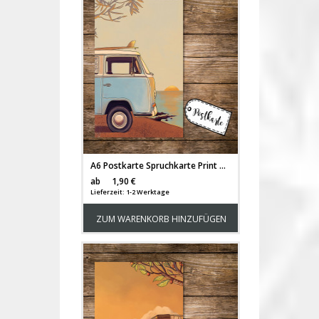
A6 Postkarte Spruchkarte Print mit Bulli Bus Autobus & Sonnenuntergang pk151
Versandkosten
ab
1,90 €
Lieferzeit: 1-2 Werktage
ZUM WARENKORB HINZUFÜGEN