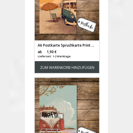
A6 Postkarte Spruchkarte Print mit Bulli Bus Surfbus am Strand Karte Autobus pk153
Versandkosten
ab
1,90 €
Lieferzeit: 1-2 Werktage
ZUM WARENKORB HINZUFÜGEN