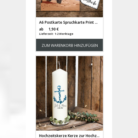
A6 Postkarte Spruchkarte Print mit Bulli Bus Surfbus am Meer Motivkarte Autobus pk155
Versandkosten
ab
1,90 €
Lieferzeit: 1-2 Werktage
ZUM WARENKORB HINZUFÜGEN
Hochzeitskerze Kerze zur Hochzeit Trauung Traukerze mit Anker Wunschnamen & Datum wk8