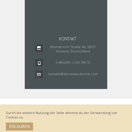
KONTAKT
Wismarsche Straße 46, 18057
Rostock, Deutschland
(+49) 0381 / 210 769 10
kontakt@deinewandkunst.com
Impressum
Zahlungsarten
Datenschutz
Lieferung
Durch die weitere Nutzung der Seite stimmst du der Verwendung von
Bestellvorgang
AGB
Cookies zu.
Widerrufsbelehrung
ERLAUBEN
© by www.deinewandkunst.de