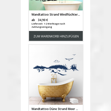
Wandtattoo Strand Windflüchter Meer Möven Landschaft M1410
Versandkosten
ab
34,90 €
Lieferzeit: 1-2 Werktage nach
Zahlungseingang
ZUM WARENKORB HINZUFÜGEN
Wandtattoo Düne Strand Meer Möwe maritim M1531