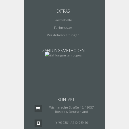
EXTRAS
Farbtabelle
Farbmuster
Verklebeanleitungen
ZAHLUNGSMETHODEN
KONTAKT
Wismarsche Straße 46, 18057
Rostock, Deutschland
(+49) 0381 / 210 769 10