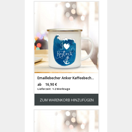
Emaillebecher Anker Kaffeebecher Campingbecher mit Spruch "I love Rostock" Geschenk eb138
Versandkosten
ab
16,90 €
Lieferzeit: 1-2 Werktage
ZUM WARENKORB HINZUFÜGEN