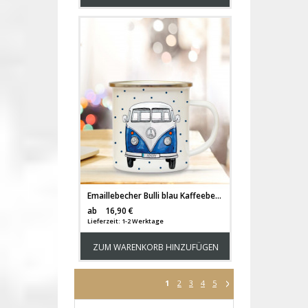
Emaillebecher Bulli blau Kaffeebecher Campingbecher mit Wunschnamen Geschenk eb161
Versandkosten
ab
16,90 €
Lieferzeit: 1-2 Werktage
ZUM WARENKORB HINZUFÜGEN
1
2
3
4
5