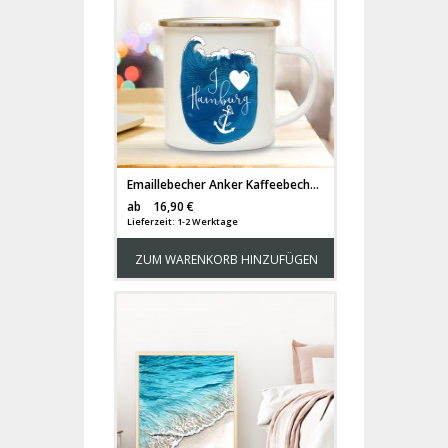
Emaillebecher Anker Kaffeebecher Campingbecher mit Spruch "I love Hamburg" Geschenk eb139
Versandkosten
ab
16,90 €
Lieferzeit: 1-2 Werktage
ZUM WARENKORB HINZUFÜGEN