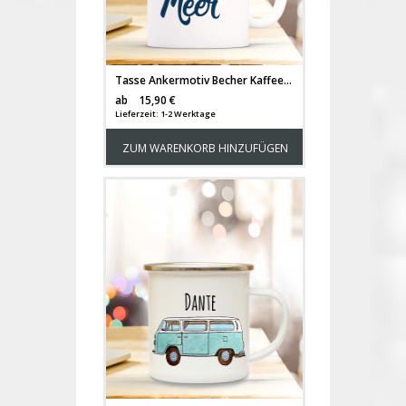
Tasse Ankermotiv Becher Kaffeetasse Kaffeebecher maritim mit Anker und Spruch ich gehöre an's Meer ts488
Versandkosten
ab
15,90 €
Lieferzeit: 1-2 Werktage
ZUM WARENKORB HINZUFÜGEN