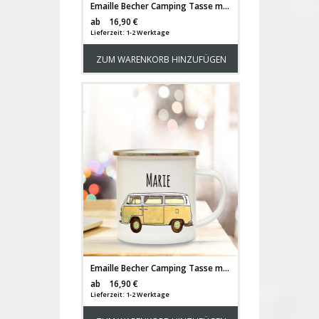
Emaille Becher Camping Tasse mit Bus Bulli Autobus Surfbus hellblau & Name Wunschname Kaffeetasse Geschenk eb103
Versandkosten
ab
16,90 €
Lieferzeit: 1-2 Werktage
ZUM WARENKORB HINZUFÜGEN
Emaille Becher Camping Tasse mit Bus Bulli gelb Autobus Surfbus & Name Wunschname Kaffeetasse Geschenk eb110
Versandkosten
ab
16,90 €
Lieferzeit: 1-2 Werktage