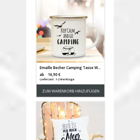
Emaille Becher Camping Tasse Wohnwagen Camper & Spruch Motto keep calm and go camping Kaffeetasse Zitat Geschenk eb140
Versandkosten
ab
16,90 €
Lieferzeit: 1-2 Werktage
ZUM WARENKORB HINZUFÜGEN