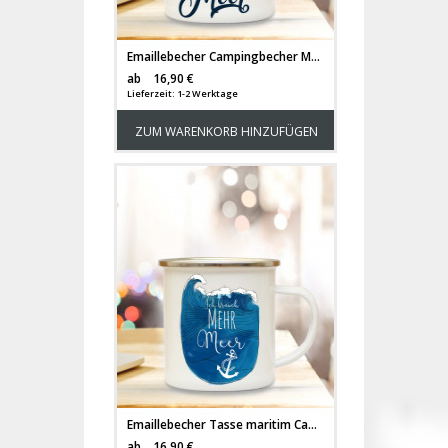
Emaillebecher Campingbecher Möwe mit Spruch "Du & Ich, wir brauchen Meer" Kaffeebecher eb150
Versandkosten
ab
16,90 €
Lieferzeit: 1-2 Werktage
ZUM WARENKORB HINZUFÜGEN
Emaillebecher Tasse maritim Campingbecher Welle mit Spruch "Ich brauch mehr Meer" eb137
Versandkosten
ab
16,90 €