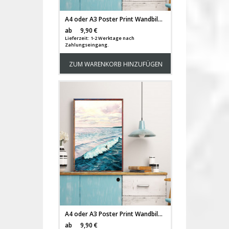
A4 oder A3 Poster Print Wandbild Surfer am Strand mit Surfboard Plakat Meer p165
Versandkosten
ab
9,90 €
Lieferzeit: 1-2 Werktage nach
Zahlungseingang.
ZUM WARENKORB HINZUFÜGEN
A4 oder A3 Poster Print Wandbild Surfer auf Welle Plakat Meer Aquarell Kunstdruck p164
Versandkosten
ab
9,90 €