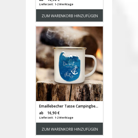
Lieferzeit: 1-2 Werktage
ZUM WARENKORB HINZUFÜGEN
Emaillebecher Tasse Campingbecher maritim Welle mit Spruch "Du bist mein Platz" Geschenk eb133
Versandkosten
ab
16,90 €
Lieferzeit: 1-2 Werktage
ZUM WARENKORB HINZUFÜGEN