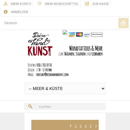
MEIN KONTO
MEIN WUNSCHZETTEL
ZUR KASSE
ANMELDEN
Deutsch
1
2
3
4
5