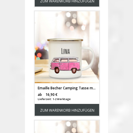
ZUM WARENKORB HINZUFÜGEN
Emaille Becher Camping Tasse mit Bus Bulli pink Autobus Surfbus & Name Wunschname Kaffeetasse Geschenk eb109
Versandkosten
ab
16,90 €
Lieferzeit: 1-2 Werktage
ZUM WARENKORB HINZUFÜGEN