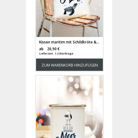
Kissen maritim mit Schildkröte & Spruch Dekokissen Zierkissen bedruckt mit Zitat Motto Slogan Heute ist mir nach Meer ks176
Versandkosten
ab
26,90 €
Lieferzeit: 1-2 Werktage
ZUM WARENKORB HINZUFÜGEN