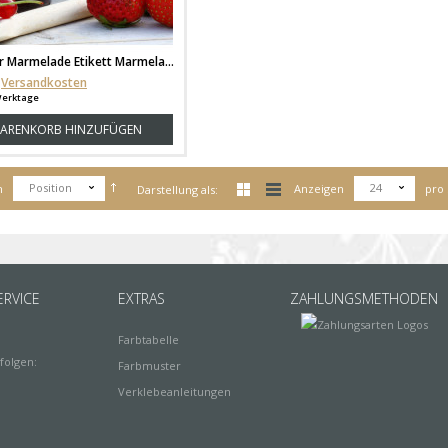
Aufkleber für Marmelade Etikett Marmeladenglas Brombeer Konfitüre ek04
Versandkosten
 Werktage
ARENKORB HINZUFÜGEN
Position
24
h
Anzeigen
pro 
Darstellung als:
RVICE
EXTRAS
ZAHLUNGSMETHODEN
Farbtabelle
folgen:
Farbmuster
Verklebeanleitungen