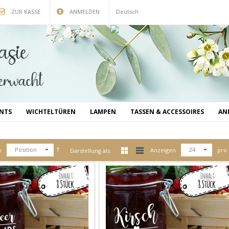
ZUR KASSE
ANMELDEN
Deutsch
INTS
WICHTELTÜREN
LAMPEN
TASSEN & ACCESSOIRES
AN
Position
24
h
Anzeigen
pro 
Darstellung als: