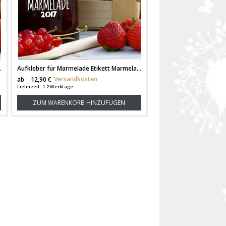
s Kirsch Konfitüre ek02
Aufkleber für Marmelade Etikett Marmeladenglas Himbeer Konfitüre ek03
Versandkosten
ab
12,90 €
Lieferzeit: 1-2 Werktage
ZUM WARENKORB HINZUFÜGEN