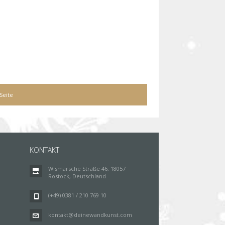
Seite
KONTAKT
Wismarsche Straße 46, 18057
Rostock, Deutschland
(+49) 0381 / 210 769 10
kontakt@deinewandkunst.com