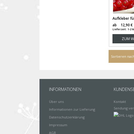
ab
12,90 €
Lieferzeit: 1-2
ZUM W
Sortieren nac
INFORMATIONEN
KUNDENSE
Über uns
Kontakt
Sendung ver
Informationen zur Lieferung
Datenschutzerklärung
Impressum
AGB