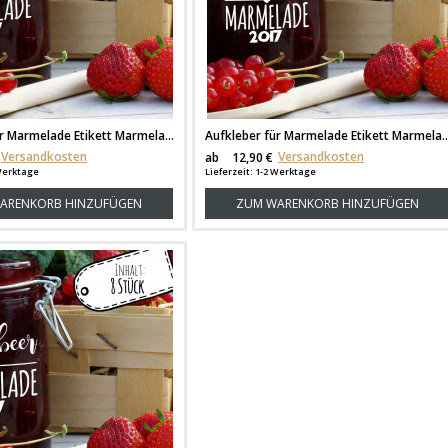
Aufkleber für Marmelade Etikett Marmeladenglas Erdbeer Konfitüre ek01
Aufkleber für Marmelade Etikett Marmeladengla
Versandkosten
Versandkosten
ab
12,90 €
 Werktage
Lieferzeit: 1-2 Werktage
ARENKORB HINZUFÜGEN
ZUM WARENKORB HINZUFÜGEN