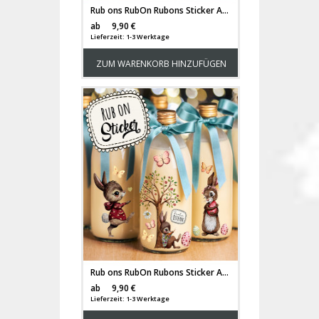
Rub ons RubOn Rubons Sticker Aufkleber DIY Teelichter selbst gestalten Windlicht Ostern Easter Reh Häschen Waschbär Fuchs Baum rb19
Versandkosten
ab
9,90 €
Lieferzeit: 1-3 Werktage
ZUM WARENKORB HINZUFÜGEN
Rub ons RubOn Rubons Sticker Aufkleber DIY Teelichter selbst gestalten Windlicht Ostern Easter Reh Häschen rb20
Versandkosten
ab
9,90 €
Lieferzeit: 1-3 Werktage