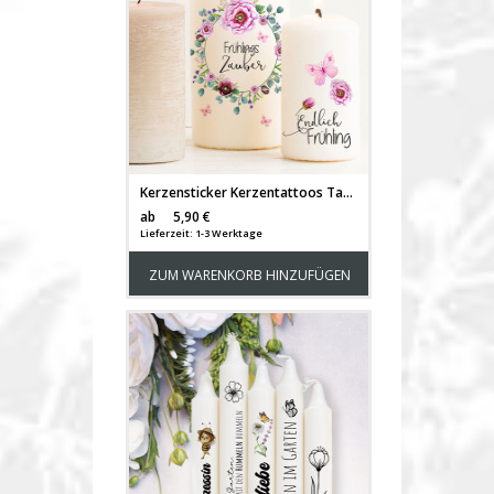
Kerzensticker Kerzentattoos Tattoofolie Geschenk Frühling Blumenkranz Rosen floral für Kerzen oder Keramik A6 Bogen DIY Stickerbogen für bis zu 8 Kerzen kst65
Versandkosten
ab
5,90 €
Lieferzeit: 1-3 Werktage
ZUM WARENKORB HINZUFÜGEN