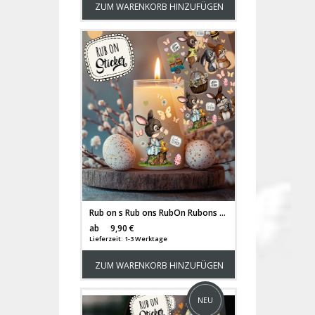
ZUM WARENKORB HINZUFÜGEN
Rub on s Rub ons RubOn Rubons Sticker Aufkleber DIY Teelichter selbst gestalten Windlicht Ostern Easter Reh Häschen rb21
Versandkosten
ab
9,90 €
Lieferzeit: 1-3 Werktage
ZUM WARENKORB HINZUFÜGEN
NEU