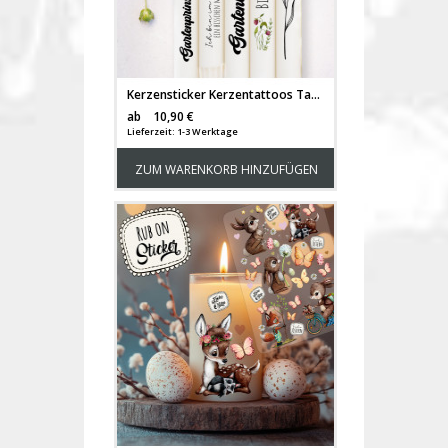
Kerzensticker Kerzentattoos Tattoofolie Garten Biene gärtnern Blumen Frühling für Kerzen oder Keramik A4 Bogen DIY Stickerbogen für bis zu 24 Kerzen kst69
Versandkosten
ab
10,90 €
Lieferzeit: 1-3 Werktage
ZUM WARENKORB HINZUFÜGEN