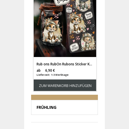
Rub ons RubOn Rubons Sticker Kätzchen süße Katzensticker Katzen cats Tiere Din lang Bogen rb75
Versandkosten
ab
6,90 €
Lieferzeit: 1-3 Werktage
ZUM WARENKORB HINZUFÜGEN
FRÜHLING