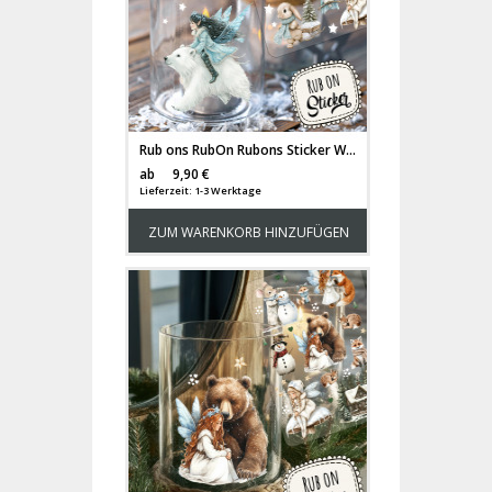
Rub ons RubOn Rubons Sticker Weihnachten Weihnachtssticker Weihnachtsmotive Tiere Elfen Feen fairies fairy Elfe Fee A5 Bogen rb29
Versandkosten
ab
9,90 €
Lieferzeit: 1-3 Werktage
ZUM WARENKORB HINZUFÜGEN