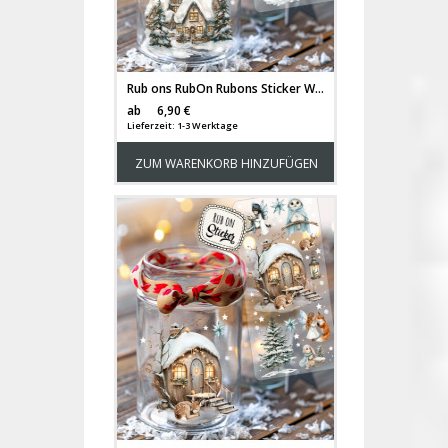
Rub ons RubOn Rubons Sticker Weihnachten Weihnachtssticker Weihnachtsmotive Weihnachtshäuschen Winterwald Elfenhaus Wichtelhaus Häuschen Tiere Wichtel Reh deer Stern Weihnachtswichtel Zwerge DIN lang rb40
Versandkosten
ab
6,90 €
Lieferzeit: 1-3 Werktage
ZUM WARENKORB HINZUFÜGEN