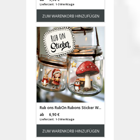
Lieferzeit: 1-3 Werktage
ZUM WARENKORB HINZUFÜGEN
Rub ons RubOn Rubons Sticker Weihnachten Weihnachtssticker Weihnachtsmotive Tiere Wichtel Tür Elfentür Stern Weihnachtswichtel Zwerge DIN lang rb35
Versandkosten
ab
6,90 €
Lieferzeit: 1-3 Werktage
ZUM WARENKORB HINZUFÜGEN