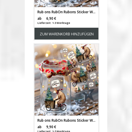
Rub ons RubOn Rubons Sticker Weihnachten Weihnachtssticker Weihnachtsmotive süße Rentiere Tiere Din lang Bogen rb48
Versandkosten
ab
6,90 €
Lieferzeit: 1-3 Werktage
ZUM WARENKORB HINZUFÜGEN
Rub ons RubOn Rubons Sticker Weihnachten Weihnachtssticker Weihnachtsmotive Bär auf Fahrrad mit Tanne Tiere A5 Bogen rb08
Versandkosten
ab
9,90 €
Lieferzeit: 1-3 Werktage