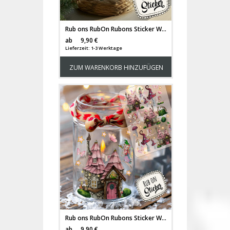
Rub ons RubOn Rubons Sticker Weihnachten Weihnachtssticker Weihnachtsmotive Tiere Wichtel Tür Elfentür Stern Weihnachtswichtel Zwerge A5 Bogen rb28
Versandkosten
ab
9,90 €
Lieferzeit: 1-3 Werktage
ZUM WARENKORB HINZUFÜGEN
Rub ons RubOn Rubons Sticker Weihnachten Weihnachtssticker Elfenhäuschen Wichtelhaus Elfentür Fee fairy Elfe Wichtel A5 rb05
Versandkosten
ab
9,90 €