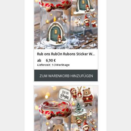
Rub ons RubOn Rubons Sticker Weihnachten Weihnachtssticker Weihnachtsmotive Tiere Wichtel Tür Elfentür Stern Weihnachtswichtel Zwerge DIN lang rb33
Versandkosten
ab
6,90 €
Lieferzeit: 1-3 Werktage
ZUM WARENKORB HINZUFÜGEN