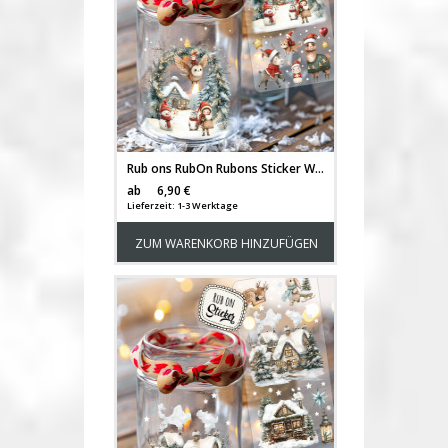
Rub ons RubOn Rubons Sticker Weihnachten Weihnachtssticker Weihnachtsmotive Weihnachtshäuschen Winterwald Elfenhaus Wichtelhaus Häuschen Tiere Wichtel Reh deer Stern Weihnachtswichtel Zwerge DIN lang rb42
Versandkosten
ab
6,90 €
Lieferzeit: 1-3 Werktage
ZUM WARENKORB HINZUFÜGEN