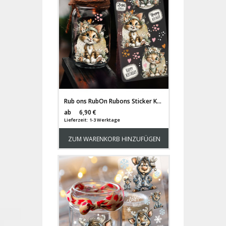
Rub ons RubOn Rubons Sticker Kätzchen süße Katzensticker Katzen cats Tiere Din lang Bogen rb75
Versandkosten
ab
6,90 €
Lieferzeit: 1-3 Werktage
ZUM WARENKORB HINZUFÜGEN