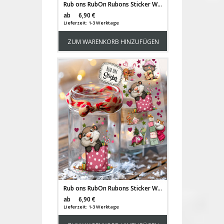
Rub ons RubOn Rubons Sticker Weihnachten Weihnachtssticker Weihnachtsmotive Häuschen Winterwald Tiere Wichtel Reh deer Stern Weihnachtswichtel Zwerge DIN lang rb39
Versandkosten
ab
6,90 €
Lieferzeit: 1-3 Werktage
ZUM WARENKORB HINZUFÜGEN
Rub ons RubOn Rubons Sticker Weihnachten Weihnachtssticker Weihnachtsmotive Weihnachts Figuren Männer Wichtel Weihnachtswichtel Lebkuchenfiguren DIN lang rb45
Versandkosten
ab
6,90 €
Lieferzeit: 1-3 Werktage