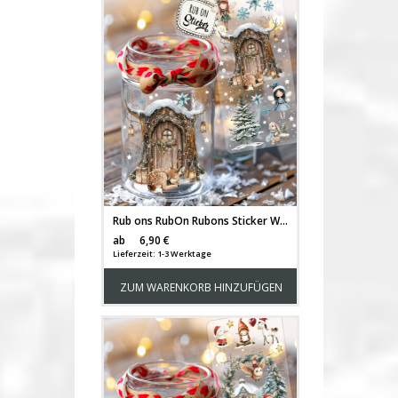
Rub ons RubOn Rubons Sticker Weihnachten Weihnachtssticker Elfentür Wichteltür Winterwald Elfenhaus Wichtelhaus Häuschen Tiere Wichtel Reh deer Stern Weihnachtswichtel Zwerge DIN lang rb41
Versandkosten
ab
6,90 €
Lieferzeit: 1-3 Werktage
ZUM WARENKORB HINZUFÜGEN