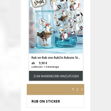
Rub on Rub ons RubOn Rubons Sticker Möwen maritim Surfbrett surfboard Meer Küste Wellen Strand A5 rb24
Versandkosten
ab
9,90 €
Lieferzeit: 1-3 Werktage
ZUM WARENKORB HINZUFÜGEN
1
2
RUB ON STICKER