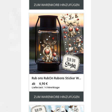
ZUM WARENKORB HINZUFÜGEN
Rub ons RubOn Rubons Sticker Weihnachten Weihnachtssticker Weihnachtsmotive Tiere Rentiere Rentier Elche Elch DIN lang rb37
Versandkosten
ab
6,90 €
Lieferzeit: 1-3 Werktage
ZUM WARENKORB HINZUFÜGEN