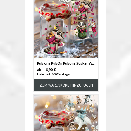
Rub ons RubOn Rubons Sticker Weihnachten Weihnachtssticker Weihnachtsmotive Tiere Wichtel Weihnachtswichtel Waschbär Schildkröte Hamster DIN lang rb43
Versandkosten
ab
6,90 €
Lieferzeit: 1-3 Werktage
ZUM WARENKORB HINZUFÜGEN