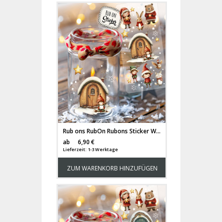
Rub ons RubOn Rubons Sticker Weihnachten Weihnachtssticker Weihnachtsmotive Tiere Wichtel Tür Elfentür Stern Weihnachtswichtel Zwerge DIN lang rb34
Versandkosten
ab
6,90 €
Lieferzeit: 1-3 Werktage
ZUM WARENKORB HINZUFÜGEN