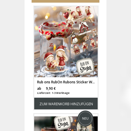
Rub ons RubOn Rubons Sticker Weihnachten Weihnachtssticker Weihnachtsmotive Tiere Wichtel Tür Elfentür Stern Weihnachtswichtel Zwerge A5 Bogen rb27
Versandkosten
ab
9,90 €
Lieferzeit: 1-3 Werktage
ZUM WARENKORB HINZUFÜGEN
NEU