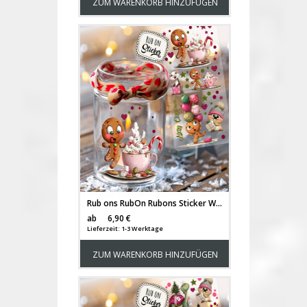
ZUM WARENKORB HINZUFÜGEN
Rub ons RubOn Rubons Sticker Weihnachten Weihnachtssticker Weihnachtsmotive Lebkuchen Figuren Männer Wichtel Weihnachtswichtel Lebkuchenfiguren DIN lang rb44
Versandkosten
ab
6,90 €
Lieferzeit: 1-3 Werktage
ZUM WARENKORB HINZUFÜGEN