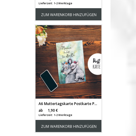
Lieferzeit: 1-2 Werktage
ZUM WARENKORB HINZUFÜGEN
A6 Muttertagskarte Postkarte Print Koala Mama & Kind mit Spruch ...du bist die Beste pk183
Versandkosten
ab
1,90 €
Lieferzeit: 1-2 Werktage
ZUM WARENKORB HINZUFÜGEN