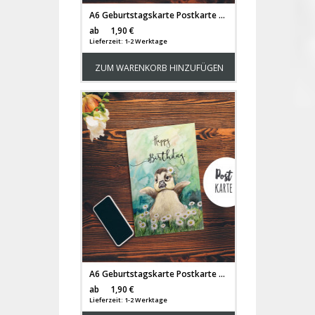
A6 Geburtstagskarte Postkarte Print Katze & Schmetterling mit Spruch Happy Birthday pk189
Versandkosten
ab
1,90 €
Lieferzeit: 1-2 Werktage
ZUM WARENKORB HINZUFÜGEN
A6 Geburtstagskarte Postkarte Geburtstag Print Ente mit Spruch Happy Birthday pk190
Versandkosten
ab
1,90 €
Lieferzeit: 1-2 Werktage