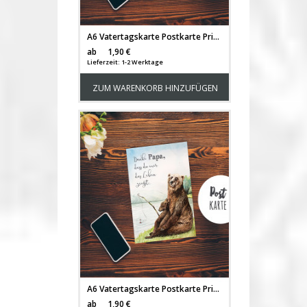
A6 Vatertagskarte Postkarte Print Baum Papa & Kind mit Spruch ...du bist der Beste pk182
Versandkosten
ab
1,90 €
Lieferzeit: 1-2 Werktage
ZUM WARENKORB HINZUFÜGEN
A6 Vatertagskarte Postkarte Print Bären Papa & Kind Angeln mit Spruch Danke... pk180
Versandkosten
ab
1,90 €