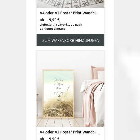
A4 oder A3 Poster Print Wandbild Bäume Wald Berge Berglandschaft Aquarell Plakat p140
Versandkosten
ab
9,90 €
Lieferzeit: 1-2 Werktage nach
Zahlungseingang.
ZUM WARENKORB HINZUFÜGEN
A4 oder A3 Poster Print Wandbild Anker Spruch Düne "Ein Tag am Meer ist ein guter Tag" p146
Versandkosten
ab
9,90 €