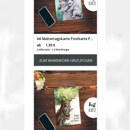
A6 Muttertagskarte Postkarte Print Koala Mama & Kind mit Spruch ...Danke Mama... pk184
Versandkosten
ab
1,90 €
Lieferzeit: 1-2 Werktage
ZUM WARENKORB HINZUFÜGEN