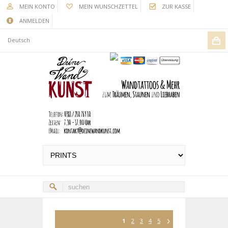
MEIN KONTO
MEIN WUNSCHZETTEL
ZUR KASSE
ANMELDEN
Deutsch
1
2
3
4
5