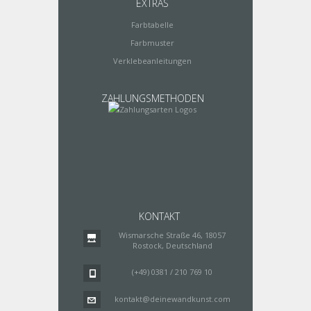
EXTRAS
Farbtabelle
Farbmuster
Verklebeanleitungen
ZAHLUNGSMETHODEN
KONTAKT
Wismarsche Straße 46, 18057
Rostock, Deutschland
(+49) 0381 / 210 769 10
kontakt@deinewandkunst.com