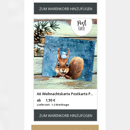
ZUM WARENKORB HINZUFÜGEN
A6 Weihnachtskarte Postkarte Print Eichhörnchen mit Schnee im Winterabend Grußkarte Karte pk209
Versandkosten
ab
1,90 €
Lieferzeit: 1-2 Werktage
ZUM WARENKORB HINZUFÜGEN