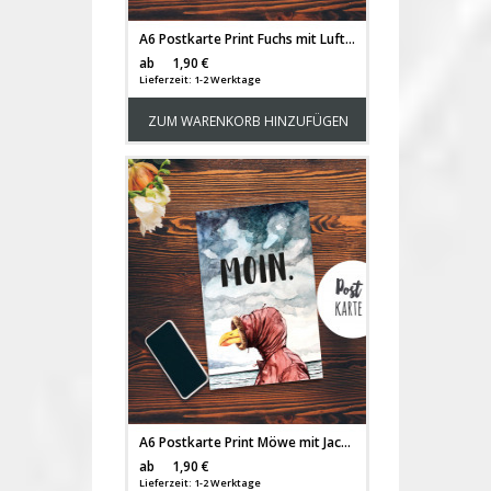
A6 Postkarte Print Fuchs mit Luftballon Geburtstag Einladungskarte Karte pk201
Versandkosten
ab
1,90 €
Lieferzeit: 1-2 Werktage
ZUM WARENKORB HINZUFÜGEN
A6 Postkarte Print Möwe mit Jacke & Kapuze Spruch Moin Karte Grußkarte pk202
Versandkosten
ab
1,90 €
Lieferzeit: 1-2 Werktage