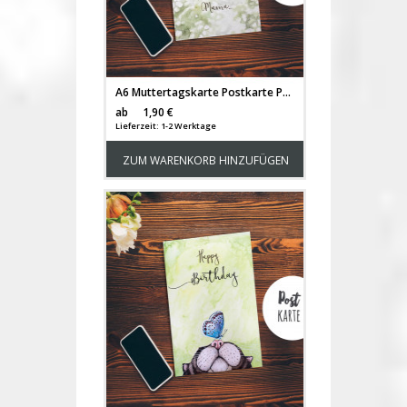
A6 Muttertagskarte Postkarte Print Bären Mama & Kind mit Pusteblumen & Spruch Danke Mama... pk187
Versandkosten
ab
1,90 €
Lieferzeit: 1-2 Werktage
ZUM WARENKORB HINZUFÜGEN