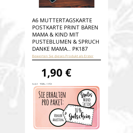
A6 MUTTERTAGSKARTE
POSTKARTE PRINT BÄREN
MAMA & KIND MIT
PUSTEBLUMEN & SPRUCH
DANKE MAMA... PK187
Bewerten Sie dieses Produkt als Erster
1,90 €
Inkl. 19% USt.
Versandkosten
Produktnummer:
pk187-A
Verfügbarkeit:
Auf Lager
Lieferzeit: 1-2 Werktage