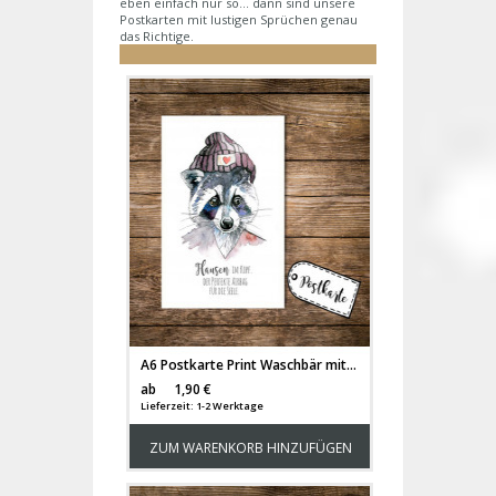
eben einfach nur so... dann sind unsere
Postkarten mit lustigen Sprüchen genau
das Richtige.
A6 Postkarte Print Waschbär mit Spruch Flausen im Kopf pk04
Versandkosten
ab
1,90 €
Lieferzeit: 1-2 Werktage
ZUM WARENKORB HINZUFÜGEN