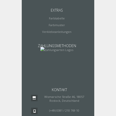
EXTRAS
Farbtabelle
Farbmuster
Verklebeanleitungen
ZAHLUNGSMETHODEN
KONTAKT
Wismarsche Straße 46, 18057
Rostock, Deutschland
(+49) 0381 / 210 769 10