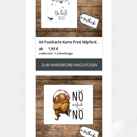
A6 Postkarte Karte Print Nilpferd mit Wolke Vögel und Spruch Du bist woau pk15
Versandkosten
ab
1,90 €
Lieferzeit: 1-2 Werktage
ZUM WARENKORB HINZUFÜGEN