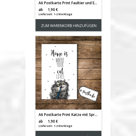
A6 Postkarte Print Faultier und Eule mit Spruch Ich spüre das Tier in mir pk093
Versandkosten
ab
1,90 €
Lieferzeit: 1-2 Werktage
ZUM WARENKORB HINZUFÜGEN
A6 Postkarte Print Katze mit Spruch Home is where your cat lives pk092
Versandkosten
ab
1,90 €
Lieferzeit: 1-2 Werktage