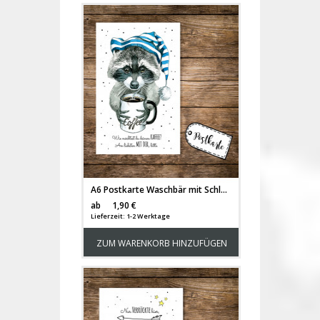
A6 Postkarte Waschbär mit Schlafmütze Kaffeetasse und Spruch Kaffee? Am liebsten mit dir pk10
Versandkosten
ab
1,90 €
Lieferzeit: 1-2 Werktage
ZUM WARENKORB HINZUFÜGEN