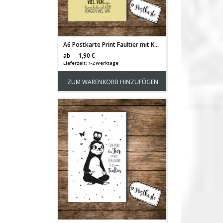
A6 Postkarte Print Faultier mit Kopfhörer und Spruch Eigentlich hatte ich heute viel vor pk094
Versandkosten
ab
1,90 €
Lieferzeit: 1-2 Werktage
ZUM WARENKORB HINZUFÜGEN