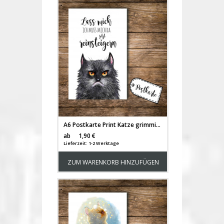
A6 Postkarte Print Katze grimmige Katze GRUMPY mit Spruch lass mich... pk099
Versandkosten
ab
1,90 €
Lieferzeit: 1-2 Werktage
ZUM WARENKORB HINZUFÜGEN