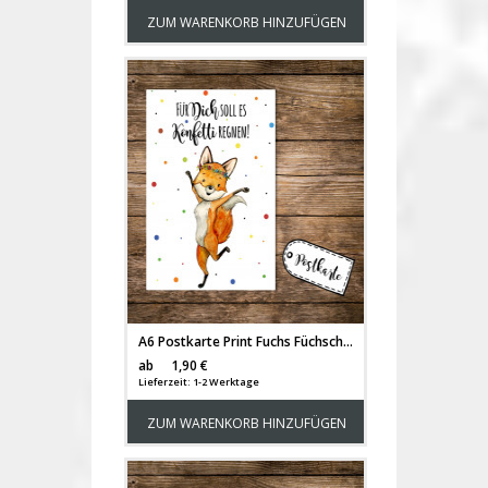
ZUM WARENKORB HINZUFÜGEN
A6 Postkarte Print Fuchs Füchschen Spruch Für Dich soll es Konfetti regnen Karte Grußkarte Punkte pk251
Versandkosten
ab
1,90 €
Lieferzeit: 1-2 Werktage
ZUM WARENKORB HINZUFÜGEN