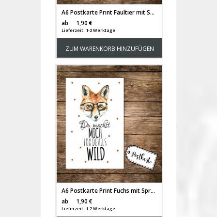
A6 Postkarte Print Faultier mit Spruch aus Langeweile hätte ich heute fast gearbeitet… pk05
Versandkosten
ab
1,90 €
Lieferzeit: 1-2 Werktage
ZUM WARENKORB HINZUFÜGEN
A6 Postkarte Print Fuchs mit Spruch Du machst mich fox devils wild pk02
Versandkosten
ab
1,90 €
Lieferzeit: 1-2 Werktage