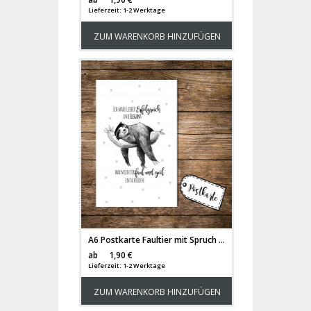
Lieferzeit: 1-2 Werktage
ZUM WARENKORB HINZUFÜGEN
A6 Postkarte Faultier mit Spruch ich wär lieber erfolgreich und elegant - hab mich für faul und geil entschieden pk11
Versandkosten
ab
1,90 €
Lieferzeit: 1-2 Werktage
ZUM WARENKORB HINZUFÜGEN