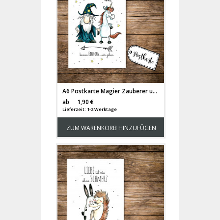
A6 Postkarte Magier Zauberer und Einhorn mit Spruch nur Verrückte hier, komm Einhorn wir gehen pk08
Versandkosten
ab
1,90 €
Lieferzeit: 1-2 Werktage
ZUM WARENKORB HINZUFÜGEN