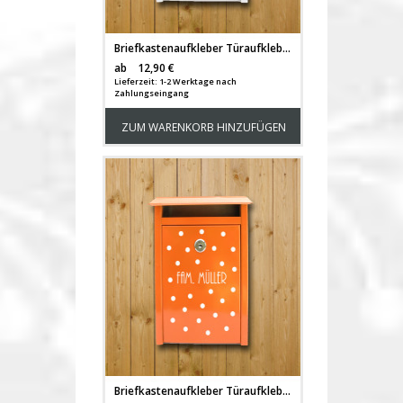
Briefkastenaufkleber Türaufkleber Wolke 7 mit Familiennamen und Vornamen M1063
Versandkosten
ab
12,90 €
Lieferzeit: 1-2 Werktage nach
Zahlungseingang
ZUM WARENKORB HINZUFÜGEN
Briefkastenaufkleber Türaufkleber Familienname mit Punkten M1066