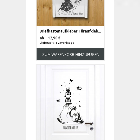
Briefkastenaufkleber Türaufkleber Faultier mit Schildkröte Eule und Namen M2190
Versandkosten
ab
12,90 €
Lieferzeit: 1-2 Werktage
ZUM WARENKORB HINZUFÜGEN