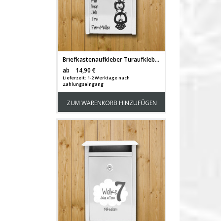
Briefkastenaufkleber Türaufkleber Eulenbande mit Familiennamen und Vornamen M1059
Versandkosten
ab
14,90 €
Lieferzeit: 1-2 Werktage nach
Zahlungseingang
ZUM WARENKORB HINZUFÜGEN