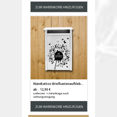
ZUM WARENKORB HINZUFÜGEN
Wandtattoo Briefkastenaufkleber Pusteblume outdoor mit Wunschnamen und Schmetterlingen M1876
Versandkosten
ab
12,90 €
Lieferzeit: 1-2 Werktage nach
Zahlungseingang
ZUM WARENKORB HINZUFÜGEN