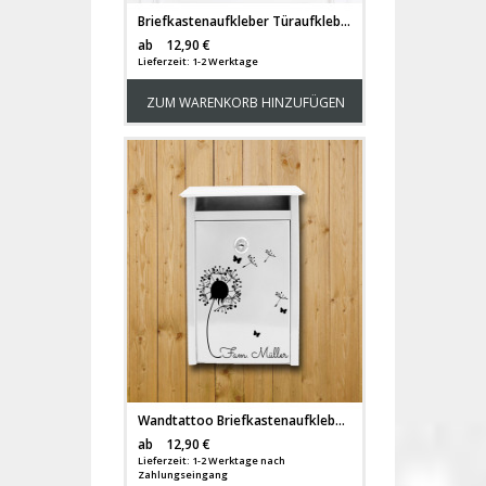
Briefkastenaufkleber Türaufkleber Faultier mit Eule Eulchen und Namen M2191
Versandkosten
ab
12,90 €
Lieferzeit: 1-2 Werktage
ZUM WARENKORB HINZUFÜGEN
Wandtattoo Briefkastenaufkleber Pusteblume outdoor mit Wunschnamen M1877
Versandkosten
ab
12,90 €
Lieferzeit: 1-2 Werktage nach
Zahlungseingang