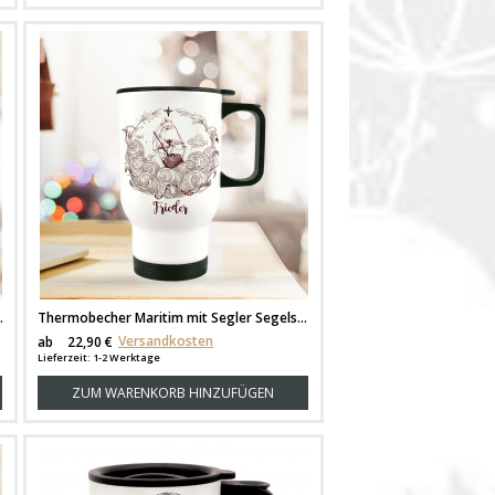
bedruckt mit Name Wunschname tb106
Thermobecher Maritim mit Segler Segelschiff einfarbig und Wunschname tb087
Versandkosten
ab
22,90 €
Lieferzeit: 1-2 Werktage
ZUM WARENKORB HINZUFÜGEN