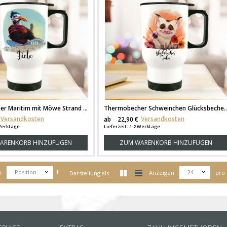
Thermobecher Maritim mit Möwe Strand Teepott und Wunschname tb085
Thermobecher Schweinchen Glücksbecher mi
Versandkosten
Versandkosten
ab
22,90 €
 Werktage
Lieferzeit: 1-2 Werktage
ARENKORB HINZUFÜGEN
ZUM WARENKORB HINZUFÜGEN
Position
24
h
Anzeigen
pro 
Darstellung als: