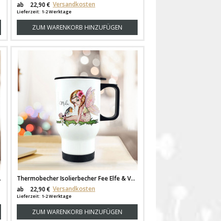
Versandkosten
ab
22,90 €
Lieferzeit: 1-2 Werktage
ZUM WARENKORB HINZUFÜGEN
 mit Name Wunschname tb143
Thermobecher Isolierbecher Fee Elfe & Vogel individuell Thermo Trinkbecher bedruckt mit Name Wunschname tb142
Versandkosten
ab
22,90 €
Lieferzeit: 1-2 Werktage
ZUM WARENKORB HINZUFÜGEN