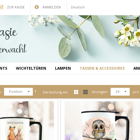
ZUR KASSE
ANMELDEN
Deutsch
INTS
WICHTELTÜREN
LAMPEN
TASSEN & ACCESSOIRES
AN
Position
24
h
Anzeigen
pro 
Darstellung als: