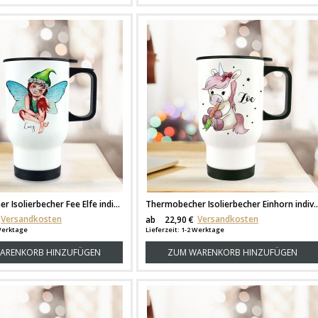
Thermobecher Isolierbecher Fee Elfe individuell Thermo Trinkbecher bedruckt mit Name Wunschname tb141
Thermobecher Isolierbecher Einhorn individuell Thermo Trinkbecher 
Versandkosten
Versandkosten
ab
22,90 €
 Werktage
Lieferzeit: 1-2 Werktage
ARENKORB HINZUFÜGEN
ZUM WARENKORB HINZUFÜGEN