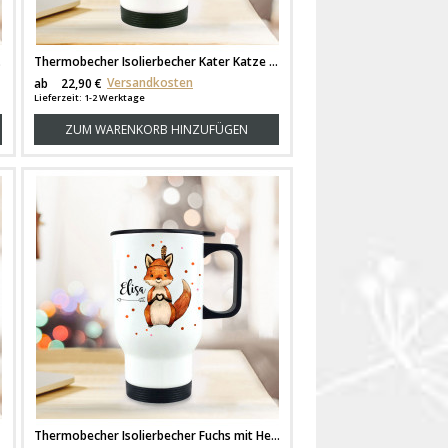
eschenk tb249
Thermobecher Isolierbecher Kater Katze Kätzchen Angelkatze Angel & Wunschname Name Kaffeebecher Geschenk tb243
Versandkosten
ab
22,90 €
Lieferzeit: 1-2 Werktage
ZUM WARENKORB HINZUFÜGEN
Thermobecher Isolierbecher Fuchs mit Herz Thermo Trinkbecher bedruckt Name Wunschname bunte Punkte tb165