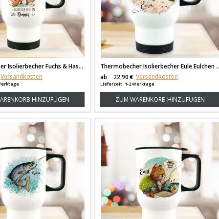
Thermobecher Isolierbecher Fuchs & Hase Pärchen Spruch Scheiß auf Valentinstag Kaffeebecher Geschenk Wunschname tb224
Thermobecher Isolierbecher Eule Eulchen auf Ast rosa Hintergrund & Wunsch
Versandkosten
Versandkosten
ab
22,90 €
 Werktage
Lieferzeit: 1-2 Werktage
ARENKORB HINZUFÜGEN
ZUM WARENKORB HINZUFÜGEN