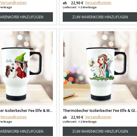
Versandkosten
Versandkosten
ab
22,90 €
 Werktage
Lieferzeit: 1-2 Werktage
ARENKORB HINZUFÜGEN
ZUM WARENKORB HINZUFÜGEN
Thermobecher Isolierbecher Fee Elfe & Maus individuell Thermo Trinkbecher bedruckt mit Name Wunschname tb144
Thermobecher Isolierbecher Fee Elfe & Glühwürmchen individuell Thermo Trinkbecher bedruckt
Versandkosten
Versandkosten
ab
22,90 €
 Werktage
Lieferzeit: 1-2 Werktage
ARENKORB HINZUFÜGEN
ZUM WARENKORB HINZUFÜGEN