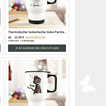
name Name Kaffeebecher Geschenk tb292
Thermobecher Isolierbecher Eulen Pärchen Spruch Scheiß auf Valentinstag Kaffeebecher Geschenk Wunschname tb223
Versandkosten
ab
22,90 €
Lieferzeit: 1-2 Werktage
ZUM WARENKORB HINZUFÜGEN