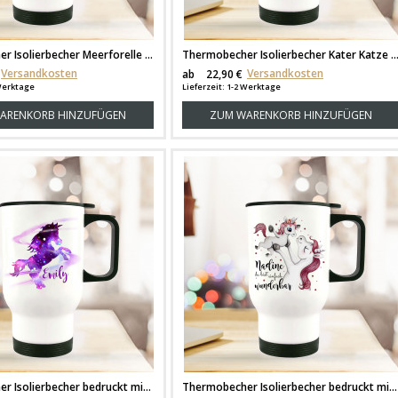
Thermobecher Isolierbecher Meerforelle Lachsforelle Fisch & Wunschname Name Kaffeebecher Geschenk tb250
Thermobecher Isolierbecher Kater Katze Kätzchen Angelkater Angel & Wunschname Name Kaffeebecher G
Versandkosten
Versandkosten
ab
22,90 €
 Werktage
Lieferzeit: 1-2 Werktage
ARENKORB HINZUFÜGEN
ZUM WARENKORB HINZUFÜGEN
Thermobecher Isolierbecher bedruckt mit galaktisches Einhorn & Wunschname Name Kaffeebecher Geschenk tb198
Thermobecher Isolierbecher bedruckt mit Einhorn Einhornmama mit Junges & Spruch Wunschname Name du bist wunderbar Kaffeebecher Geschenk tb195