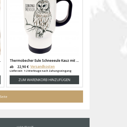
t Wunschnamen tb082b
Thermobecher Eule Schneeeule Kauz mit Spruch Lieblingsmensch und Wunschnamen tb023
Versandkosten
ab
22,90 €
Lieferzeit: 1-2 Werktage nach Zahungseingang
ZUM WARENKORB HINZUFÜGEN
Seite