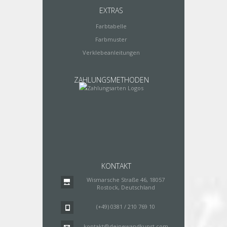
EXTRAS
Farbtabelle
Farbmuster
Verklebeanleitungen
ZAHLUNGSMETHODEN
KONTAKT
Wismarsche Straße 46, 18057
Rostock, Deutschland
(+49) 0381 / 210 769 10
kontakt@deinewandkunst.com