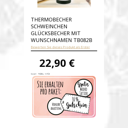
THERMOBECHER
SCHWEINCHEN
GLÜCKSBECHER MIT
WUNSCHNAMEN TB082B
Bewerten Sie dieses Produkt als Erster
22,90 €
Inkl. 19% USt.
Versandkosten
Produktnummer:
tb082b-E
Verfügbarkeit:
Auf Lager
Lieferzeit: 1-2 Werktage