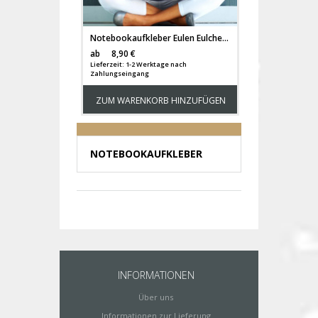
Notebookaufkleber Eulen Eulchen Emil und Emilia M687
Versandkosten
ab
8,90 €
Lieferzeit: 1-2 Werktage nach
Zahlungseingang
ZUM WARENKORB HINZUFÜGEN
NOTEBOOKAUFKLEBER
INFORMATIONEN
Über uns
Informationen zur Lieferung