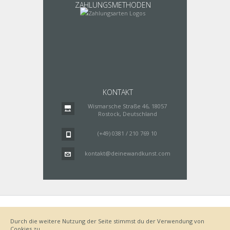
ZAHLUNGSMETHODEN
KONTAKT
Wismarsche Straße 46, 18057
Rostock, Deutschland
(+49) 0381 / 210 769 10
kontakt@deinewandkunst.com
Impressum
Zahlungsarten
Datenschutz
Lieferung
Durch die weitere Nutzung der Seite stimmst du der Verwendung von
Bestellvorgang
AGB
Cookies zu.