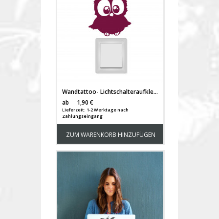
Wandtattoo- Lichtschalteraufkleber niedliches süßes Eulchen Eulenbursche M1517
Versandkosten
ab
1,90 €
Lieferzeit: 1-2 Werktage nach
Zahlungseingang
ZUM WARENKORB HINZUFÜGEN