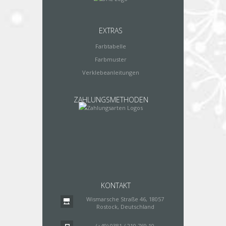
EXTRAS
Farbtabelle
Farbmuster
Verklebeanleitungen
ZAHLUNGSMETHODEN
KONTAKT
Wismarsche Straße 46, 18057
Rostock, Deutschland
(+49) 0381 / 210 769 10