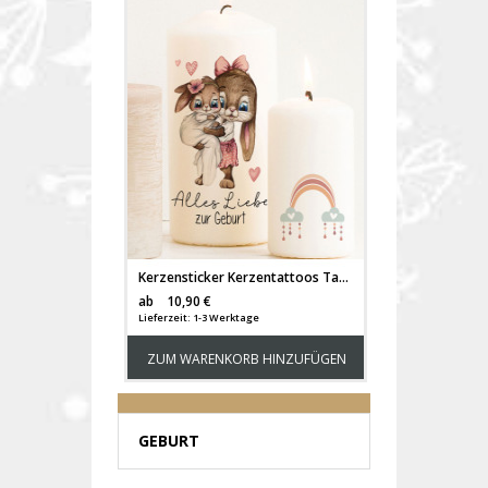
Kerzensticker Kerzentattoos Tattoofolie Glückwunsch zur Geburt Baby kleines Wunder für Kerzen oder Keramik A4 Bogen DIY Stickerbogen kst81
Versandkosten
ab
10,90 €
Lieferzeit: 1-3 Werktage
ZUM WARENKORB HINZUFÜGEN
GEBURT