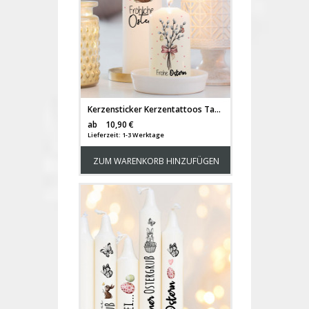
Kerzensticker Kerzentattoos Tattoofolie Ostern Hase Hasen Osterei Pusteblume Schmetterlinge Herzen für Kerzen oder Keramik A4 Bogen DIY Stickerbogen für bis zu 15 Kerzen kst57
Versandkosten
ab
10,90 €
Lieferzeit: 1-3 Werktage
ZUM WARENKORB HINZUFÜGEN