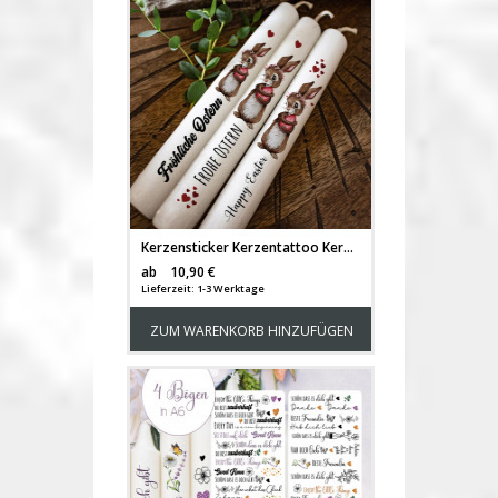
Kerzensticker Kerzentattoo Kerzentattoos Tattoofolie Frohe Ostern Osterhase Ostereier Eier Hase Hasen für Kerzen oder Keramik A4 Bogen DIY Kerzen kst116
Versandkosten
ab
10,90 €
Lieferzeit: 1-3 Werktage
ZUM WARENKORB HINZUFÜGEN