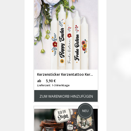
Kerzensticker Kerzentattoo Kerzentattoos Tattoofolie Frohe Ostern Happy Easter Folklore Boho Blumen für Kerzen oder Keramik A6 Bogen DIY Stickerbogen Kerzen kst77
Versandkosten
ab
5,90 €
Lieferzeit: 1-3 Werktage
ZUM WARENKORB HINZUFÜGEN
NEU