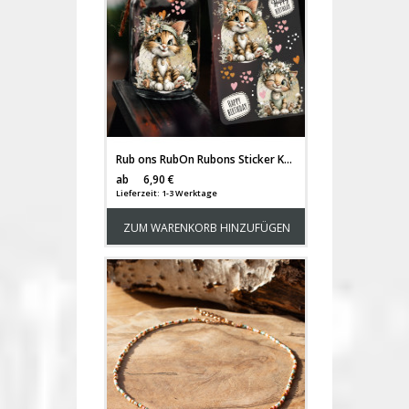
Rub ons RubOn Rubons Sticker Kätzchen süße Katzensticker Katzen cats Tiere Din lang Bogen rb75
Versandkosten
ab
6,90 €
Lieferzeit: 1-3 Werktage
ZUM WARENKORB HINZUFÜGEN