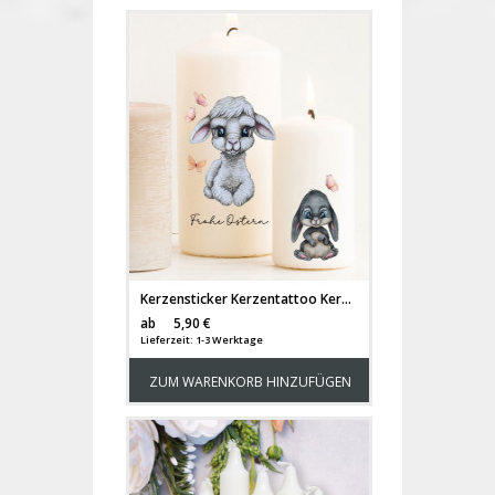
Kerzensticker Kerzentattoo Kerzentattoos Tattoofolie Frohe Ostern Osterhasen Hase Lamm Lämmchen für Kerzen oder Keramik A6 Bogen DIY Stickerbogen Kerzen kst76
Versandkosten
ab
5,90 €
Lieferzeit: 1-3 Werktage
ZUM WARENKORB HINZUFÜGEN