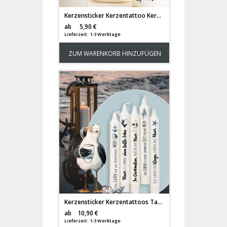
Kerzensticker Kerzentattoo Kerzentattoos Tattoofolie Fröhliche Ostern Osterhasen Hase Hasen für Kerzen oder Keramik A6 Bogen DIY Stickerbogen Kerzen kst67
Versandkosten
ab
5,90 €
Lieferzeit: 1-3 Werktage
ZUM WARENKORB HINZUFÜGEN
Kerzensticker Kerzentattoos Tattoofolie maritim Möwe Möwen Meer See Anker Sprüche für Kerzen oder Keramik A4 Bogen DIY Stickerbogen für bis zu 15 Kerzen kst62
Versandkosten
ab
10,90 €
Lieferzeit: 1-3 Werktage