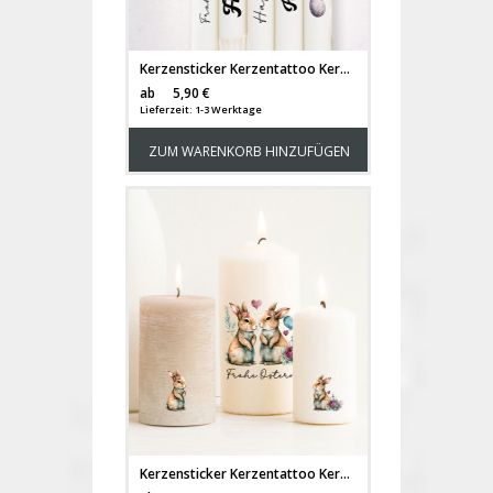
Kerzensticker Kerzentattoo Kerzentattoos Tattoofolie Frohe Ostern Osterhase Ostereier Eier Hase Hasen Hasenpaar für Kerzen oder Keramik A6 Bogen DIY Stickerbogen Kerzen kst79
Versandkosten
ab
5,90 €
Lieferzeit: 1-3 Werktage
ZUM WARENKORB HINZUFÜGEN
Kerzensticker Kerzentattoo Kerzentattoos Tattoofolie Frohe Ostern Osterhasen Hase Hasen Hasenpaar für Kerzen oder Keramik A6 Bogen DIY Stickerbogen Kerzen kst78