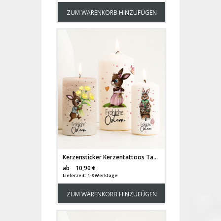
ZUM WARENKORB HINZUFÜGEN
Kerzensticker Kerzentattoos Tattoofolie Ostern Hase Hasen Osterei Schmetterlinge Herzen für Kerzen oder Keramik A4 Bogen DIY Stickerbogen für bis zu 12 Kerzen kst61
Versandkosten
ab
10,90 €
Lieferzeit: 1-3 Werktage
ZUM WARENKORB HINZUFÜGEN