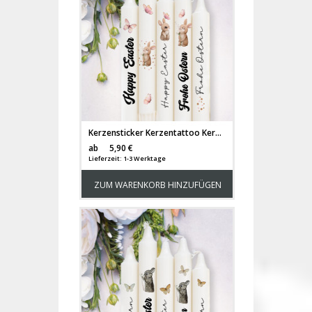
Kerzensticker Kerzentattoo Kerzentattoos Tattoofolie Frohe Ostern Happy Easter Osterhasen Hase Hasen für Kerzen oder Keramik A6 Bogen DIY Stickerbogen Kerzen kst71
Versandkosten
ab
5,90 €
Lieferzeit: 1-3 Werktage
ZUM WARENKORB HINZUFÜGEN