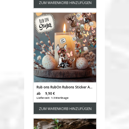
ZUM WARENKORB HINZUFÜGEN
Rub ons RubOn Rubons Sticker Aufkleber DIY Teelichter selbst gestalten Windlicht Ostern Easter Reh Häschen Waschbär Fuchs Baum rb19
Versandkosten
ab
9,90 €
Lieferzeit: 1-3 Werktage
ZUM WARENKORB HINZUFÜGEN