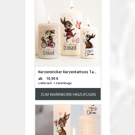
Kerzensticker Kerzentattoos Tattoofolie Ostern Hase Hasen Osterei Schmetterlinge Herzen für Kerzen oder Keramik A4 Bogen DIY Stickerbogen für bis zu 15 Kerzen kst58
Versandkosten
ab
10,90 €
Lieferzeit: 1-3 Werktage
ZUM WARENKORB HINZUFÜGEN