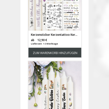
Kerzensticker Kerzentattoo Kerzentattoos Tattoofolie Beste Freundin Frühling Geschenk Ostern für Kerzen oder Keramik 4 x A6 Bogen kst115
Versandkosten
ab
12,90 €
Lieferzeit: 1-3 Werktage
ZUM WARENKORB HINZUFÜGEN