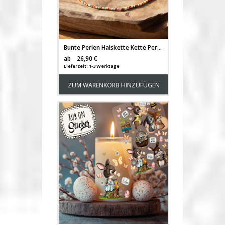
Bunte Perlen Halskette Kette Perlenkette Rocailles boho Style pastelltöne Edelstahl und rosegold Handmade handgefertigt pek1
Versandkosten
ab
26,90 €
Lieferzeit: 1-3 Werktage
ZUM WARENKORB HINZUFÜGEN