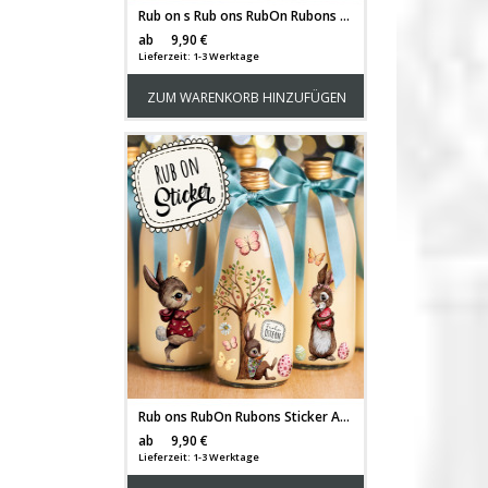
Rub on s Rub ons RubOn Rubons Sticker Aufkleber DIY Teelichter selbst gestalten Windlicht Ostern Easter Reh Häschen rb21
Versandkosten
ab
9,90 €
Lieferzeit: 1-3 Werktage
ZUM WARENKORB HINZUFÜGEN
Rub ons RubOn Rubons Sticker Aufkleber DIY Teelichter selbst gestalten Windlicht Ostern Easter Reh Häschen rb20
Versandkosten
ab
9,90 €
Lieferzeit: 1-3 Werktage