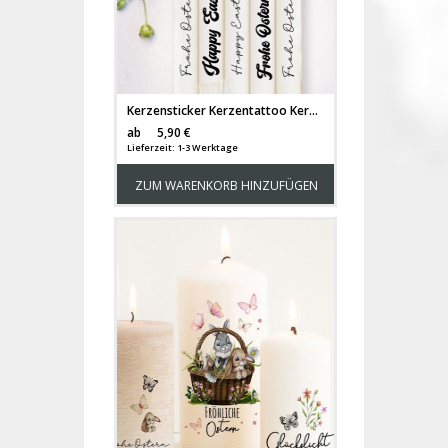
Kerzensticker Kerzentattoo Kerzentattoos Tattoofolie Frohe Ostern Osterhasen Hase Hasen Schmetterlinge für Kerzen oder Keramik A6 Bogen DIY Stickerbogen Kerzen kst70
Versandkosten
ab
5,90 €
Lieferzeit: 1-3 Werktage
ZUM WARENKORB HINZUFÜGEN