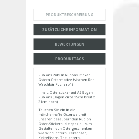
PRODUKTBESCHREIBUNG
ZUSÄTZLICHE INFORMATION
BEWERTUNGEN
PRODUKTTAGS
Rub ons RubOn Rubons Sticker
Ostern Ostermotive Häschen Reh
Waschbär Fuchs rb19
Inhalt: Ostersticker auf A5 Bogen
Rub ons (Bogen circa 15cm breit x
21cm hoch)
Tauchen Sie ein in die
märchenhafte Osterwelt mit
unseren bezaubernden Rub on
Oster-Stickern, die speziell zum
Gestalten von Ostergeschenken
wie Windlichtern, Keksdosen,
Keksgläsern, Teelichtern,