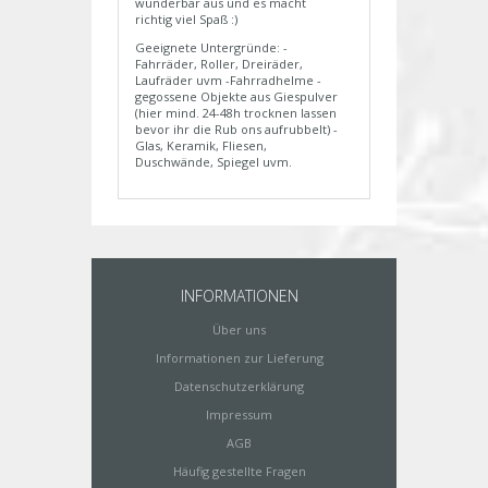
wunderbar aus und es macht
richtig viel Spaß :)
Geeignete Untergründe: -
Fahrräder, Roller, Dreiräder,
Laufräder uvm -Fahrradhelme -
gegossene Objekte aus Giespulver
(hier mind. 24-48h trocknen lassen
bevor ihr die Rub ons aufrubbelt) -
Glas, Keramik, Fliesen,
Duschwände, Spiegel uvm.
INFORMATIONEN
Über uns
Informationen zur Lieferung
Datenschutzerklärung
Impressum
AGB
Häufig gestellte Fragen