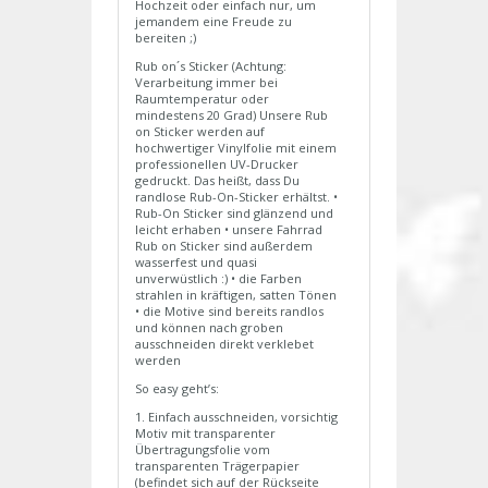
Hochzeit oder einfach nur, um
jemandem eine Freude zu
bereiten ;)
Rub on´s Sticker (Achtung:
Verarbeitung immer bei
Raumtemperatur oder
mindestens 20 Grad) Unsere Rub
on Sticker werden auf
hochwertiger Vinylfolie mit einem
professionellen UV-Drucker
gedruckt. Das heißt, dass Du
randlose Rub-On-Sticker erhältst. •
Rub-On Sticker sind glänzend und
leicht erhaben • unsere Fahrrad
Rub on Sticker sind außerdem
wasserfest und quasi
unverwüstlich :) • die Farben
strahlen in kräftigen, satten Tönen
• die Motive sind bereits randlos
und können nach groben
ausschneiden direkt verklebet
werden
So easy geht’s:
1. Einfach ausschneiden, vorsichtig
Motiv mit transparenter
Übertragungsfolie vom
transparenten Trägerpapier
(befindet sich auf der Rückseite