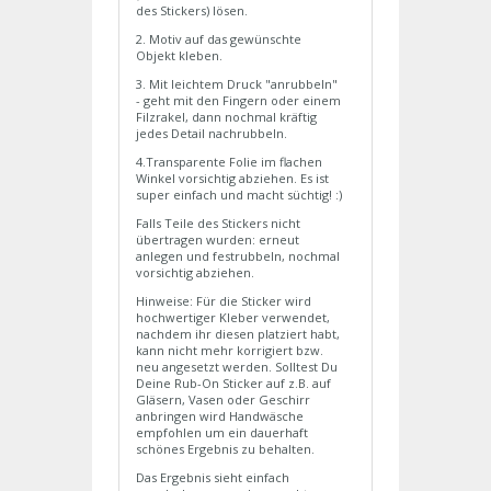
des Stickers) lösen.
2. Motiv auf das gewünschte
Objekt kleben.
3. Mit leichtem Druck "anrubbeln"
- geht mit den Fingern oder einem
Filzrakel, dann nochmal kräftig
jedes Detail nachrubbeln.
4.Transparente Folie im flachen
Winkel vorsichtig abziehen. Es ist
super einfach und macht süchtig! :)
Falls Teile des Stickers nicht
übertragen wurden: erneut
anlegen und festrubbeln, nochmal
vorsichtig abziehen.
Hinweise: Für die Sticker wird
hochwertiger Kleber verwendet,
nachdem ihr diesen platziert habt,
kann nicht mehr korrigiert bzw.
neu angesetzt werden. Solltest Du
Deine Rub-On Sticker auf z.B. auf
Gläsern, Vasen oder Geschirr
anbringen wird Handwäsche
empfohlen um ein dauerhaft
schönes Ergebnis zu behalten.
Das Ergebnis sieht einfach