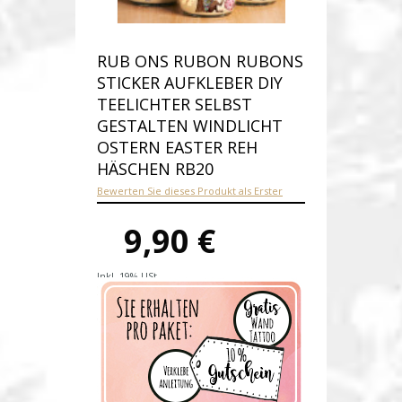
RUB ONS RUBON RUBONS
STICKER AUFKLEBER DIY
TEELICHTER SELBST
GESTALTEN WINDLICHT
OSTERN EASTER REH
HÄSCHEN RB20
Bewerten Sie dieses Produkt als Erster
9,90 €
Inkl. 19% USt.
Versandkosten
Produktnummer:
rb20
Verfügbarkeit:
Auf Lager
Lieferzeit: 1-3 Werktage