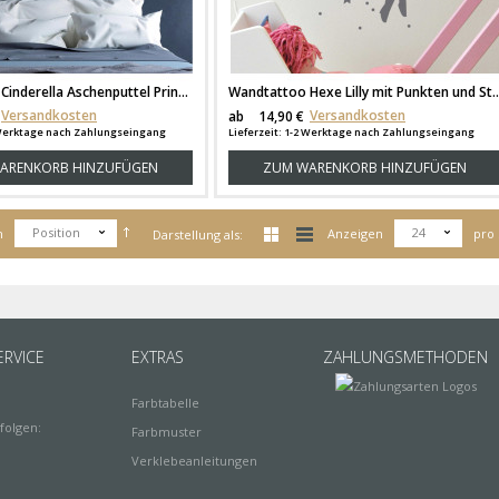
Wandtattoo Cinderella Aschenputtel Prinzessin mit Zauberbaum und Sterne M1718
Wandtattoo Hexe Lilly mit Punkten
Versandkosten
Versandkosten
ab
14,90 €
2 Werktage nach Zahlungseingang
Lieferzeit: 1-2 Werktage nach Zahlungseingang
ARENKORB HINZUFÜGEN
ZUM WARENKORB HINZUFÜGEN
Position
24
h
Anzeigen
pro 
Darstellung als:
RVICE
EXTRAS
ZAHLUNGSMETHODEN
Farbtabelle
folgen:
Farbmuster
Verklebeanleitungen