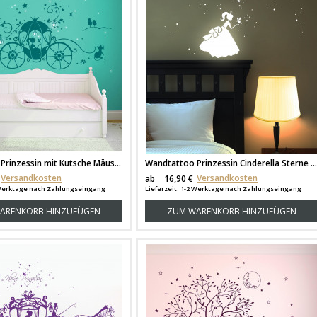
Wandtattoo Prinzessin mit Kutsche Mäuse Elfen und fluoreszierenden Leuchtsternen M1190
Wandtattoo Prinzessin Cinderella Sterne Punkte fluoreszierend M1191
Versandkosten
Versandkosten
ab
16,90 €
2 Werktage nach Zahlungseingang
Lieferzeit: 1-2 Werktage nach Zahlungseingang
ARENKORB HINZUFÜGEN
ZUM WARENKORB HINZUFÜGEN