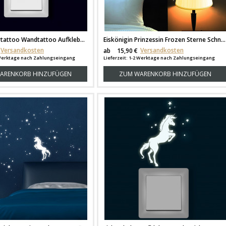
Lichtschaltertattoo Wandtattoo Aufkleber Fee Elfe mit Sternen fluoreszierend M1996
Eiskönigin Prinzessin Frozen Sterne Schneeflocken fluoreszierend M1663
Versandkosten
Versandkosten
ab
15,90 €
2 Werktage nach Zahlungseingang
Lieferzeit: 1-2 Werktage nach Zahlungseingang
ARENKORB HINZUFÜGEN
ZUM WARENKORB HINZUFÜGEN