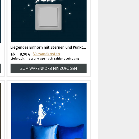
eszierend M1619
Liegendes Einhorn mit Sternen und Punkten fluoreszierend M1620
Versandkosten
ab
8,90 €
Lieferzeit: 1-2 Werktage nach Zahlungseingang
ZUM WARENKORB HINZUFÜGEN