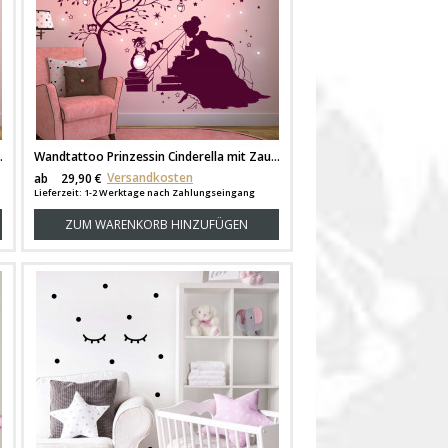
hbär Hase und Sterne M1715
Wandtattoo Prinzessin Cinderella mit Zauberbaum Waschbär Hase und fluoreszierende Sterne M1716
Versandkosten
ab
29,90 €
Lieferzeit: 1-2 Werktage nach Zahlungseingang
ZUM WARENKORB HINZUFÜGEN