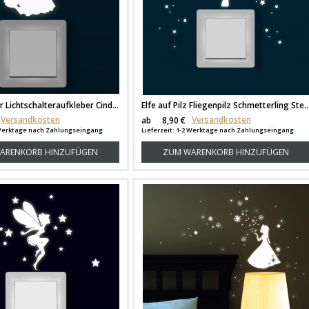
Leuchtsticker Lichtschalteraufkleber Cinderella Prinzessin Schmetterlinge fluoreszierendes Wandtattoo M1401
Elfe auf Pilz Fliegenpilz Schmetterling Sterne fluor
Versandkosten
Versandkosten
ab
8,90 €
2 Werktage nach Zahlungseingang
Lieferzeit: 1-2 Werktage nach Zahlungseingang
ARENKORB HINZUFÜGEN
ZUM WARENKORB HINZUFÜGEN