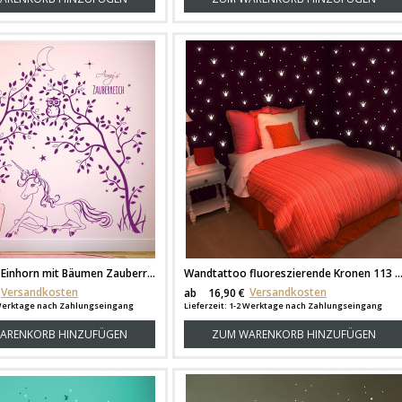
Wandtattoo Einhorn mit Bäumen Zauberreich Eule Sterne Mond Wunschname M1631
Wandtattoo fluoreszierende Kronen 113 Teile
Versandkosten
Versandkosten
ab
16,90 €
2 Werktage nach Zahlungseingang
Lieferzeit: 1-2 Werktage nach Zahlungseingang
ARENKORB HINZUFÜGEN
ZUM WARENKORB HINZUFÜGEN