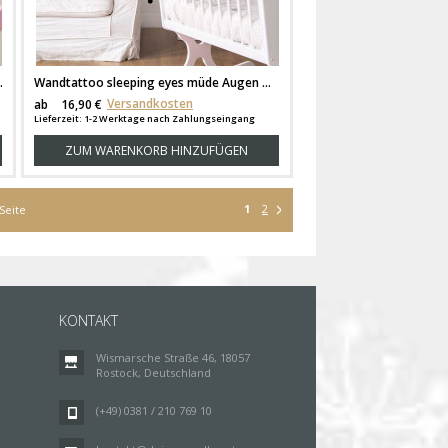
 und Sternen M854
Wandtattoo sleeping eyes müde Augen mit Punkten Kawai M1982
Versandkosten
ab
16,90 €
Lieferzeit: 1-2 Werktage nach Zahlungseingang
ZUM WARENKORB HINZUFÜGEN
1
2
Seite
KONTAKT
Wismarsche Straße 46, 18057
Rostock, Deutschland
(+49) 0381 / 210 769 10