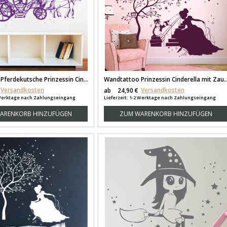
Wandtattoo Pferdekutsche Prinzessin Cinderella mit Waschbär Hase und Sterne M1714
Wandtattoo Prinzessin Cinderella mit Zauberbaum Wasc
Versandkosten
Versandkosten
ab
24,90 €
2 Werktage nach Zahlungseingang
Lieferzeit: 1-2 Werktage nach Zahlungseingang
ARENKORB HINZUFÜGEN
ZUM WARENKORB HINZUFÜGEN