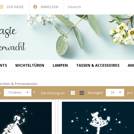
ZUR KASSE
ANMELDEN
Deutsch
INTS
WICHTELTÜREN
LAMPEN
TASSEN & ACCESSOIRES
AN
Position
24
h
Anzeigen
pro 
Darstellung als: