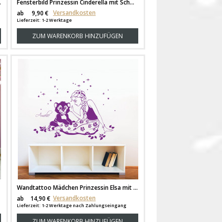
zierend nachtleuchtend M1400
Fensterbild Prinzessin Cinderella mit Schmetterlingen M1368f
Versandkosten
ab
9,90 €
Lieferzeit: 1-2 Werktage
ZUM WARENKORB HINZUFÜGEN
Wandtattoo Mädchen Prinzessin Elsa mit Bär Bruno Wunschname M1633
Versandkosten
ab
14,90 €
Lieferzeit: 1-2 Werktage nach Zahlungseingang
ZUM WARENKORB HINZUFÜGEN