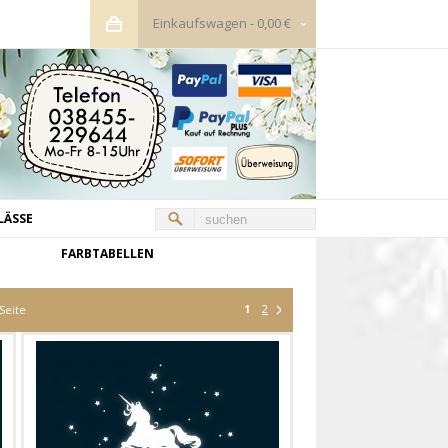
Einkaufswagen
-
0,00 €
LÄSSE
FARBTABELLEN
1
2
Seite