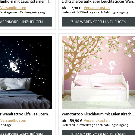
Wandtattoo Einhorn mit Leuchtsternen fluoreszierend M1293
Lichtschalteraufkleber Leuchtsticker Wandtattoo Einhorn mit Schmetterlinge und Sternen fluores
Versandkosten
Versandkosten
ab
7,90 €
2 Werktage nach Zahlungseingang
Lieferzeit: 1-2 Werktage nach Zahlungseingang
ARENKORB HINZUFÜGEN
ZUM WARENKORB HINZUFÜGEN
Leuchtsticker Wandtattoo Elfe Fee Sternenhimmel mit Sterne fluoreszierend M2331
Wandtattoo Kirschbaum mit Eulen Kirschblüten Feen Spruch träum süß und Wunschname vierfarbig M1017
Versandkosten
Versandkosten
ab
59,90 €
 Werktage
Lieferzeit: 1-2 Werktage nach Zahlungseingang
ARENKORB HINZUFÜGEN
ZUM WARENKORB HINZUFÜGEN