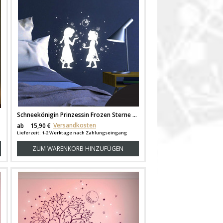
Schneekönigin Prinzessin Frozen Sterne Schneeflocken fluoreszierend M1662
Versandkosten
ab
15,90 €
Lieferzeit: 1-2 Werktage nach Zahlungseingang
ZUM WARENKORB HINZUFÜGEN