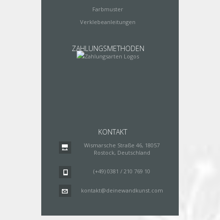
Farbmuster
Verklebeanleitungen
ZAHLUNGSMETHODEN
KONTAKT
Wismarsche Straße 46, 18057
Rostock, Deutschland
(+49) 0381 / 210 769 10
kontakt@deinewandkunst.com