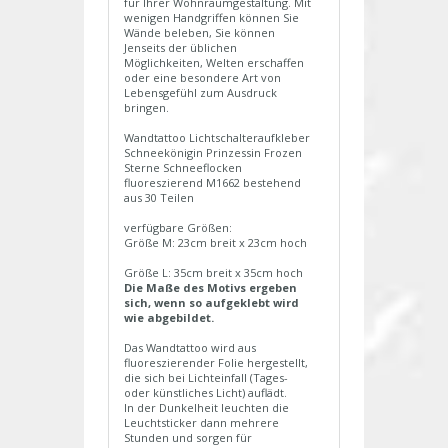
für Ihrer Wohnraumgestaltung. Mit
wenigen Handgriffen können Sie
Wände beleben, Sie können
Jenseits der üblichen
Möglichkeiten, Welten erschaffen
oder eine besondere Art von
Lebensgefühl zum Ausdruck
bringen.
Wandtattoo Lichtschalteraufkleber
Schneekönigin Prinzessin Frozen
Sterne Schneeflocken
fluoreszierend M1662 bestehend
aus 30 Teilen
verfügbare Größen:
Größe M: 23cm breit x 23cm hoch
Größe L: 35cm breit x 35cm hoch
Die Maße des Motivs ergeben
sich, wenn so aufgeklebt wird
wie abgebildet.
Das Wandtattoo wird aus
fluoreszierender Folie hergestellt,
die sich bei Lichteinfall (Tages-
oder künstliches Licht) auflädt.
In der Dunkelheit leuchten die
Leuchtsticker dann mehrere
Stunden und sorgen für