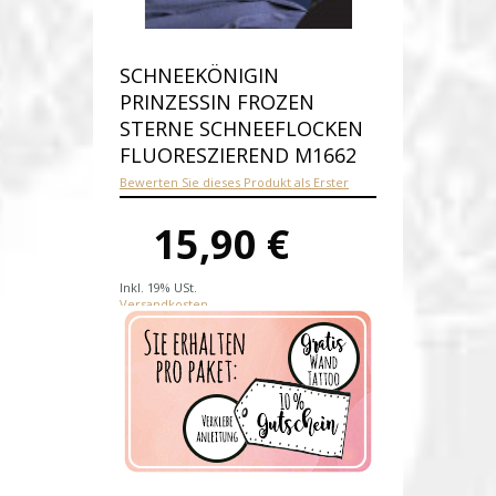
SCHNEEKÖNIGIN
PRINZESSIN FROZEN
STERNE SCHNEEFLOCKEN
FLUORESZIEREND M1662
Bewerten Sie dieses Produkt als Erster
15,90 €
Inkl. 19% USt.
Versandkosten
Produktnummer:
M1662-E
Verfügbarkeit:
Auf Lager
Lieferzeit: 1-2 Werktage nach
Zahlungseingang