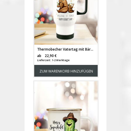
Thermobecher Vatertag mit Bären Punkte und Spruch Original vs Remix happy father's day tb091
Versandkosten
ab
22,90 €
Lieferzeit: 1-2 Werktage
ZUM WARENKORB HINZUFÜGEN