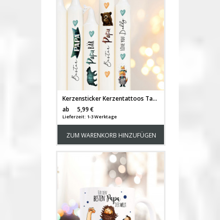
Kerzensticker Kerzentattoos Tattoofolie Bester Papa Dad Vater Geschenk Papabär für Kerzen oder Keramik A6 Bogen DIY Stickerbogen für bis zu 5 Kerzen kst38
Versandkosten
ab
5,99 €
Lieferzeit: 1-3 Werktage
ZUM WARENKORB HINZUFÜGEN