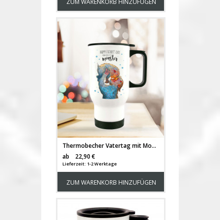
ZUM WARENKORB HINZUFÜGEN
Thermobecher Vatertag mit Monster Punkte und Spruch happy father's day from your little monster tb090
Versandkosten
ab
22,90 €
Lieferzeit: 1-2 Werktage
ZUM WARENKORB HINZUFÜGEN