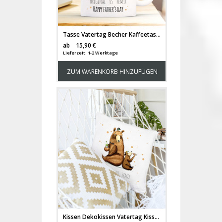
Tasse Vatertag Becher Kaffeetasse Kaffeebecher Bären mit Punkten und Spruch original vs remix happy father's day ts452
Versandkosten
ab
15,90 €
Lieferzeit: 1-2 Werktage
ZUM WARENKORB HINZUFÜGEN
Kissen Dekokissen Vatertag Kissen Dekokissen Vatertag mit Bär & Bärchen Punkten und Spruch Original vs Remix happy father's day inklusive Füllung ks122