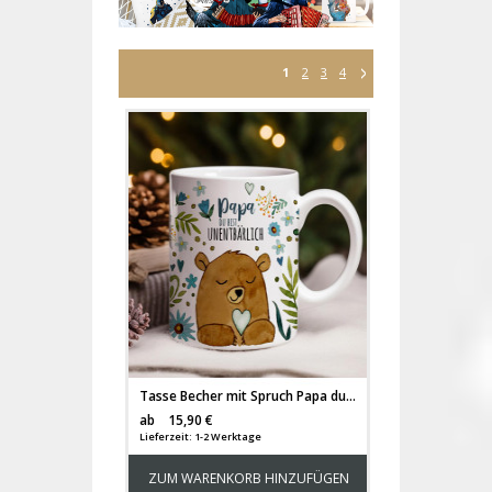
1
2
3
4
Tasse Becher mit Spruch Papa du bist unentbärlich Tassemotiv Bär Tiere Kaffeebecher Kaffeetasse Geschenk Spruchbecher ts2139
Versandkosten
ab
15,90 €
Lieferzeit: 1-2 Werktage
ZUM WARENKORB HINZUFÜGEN