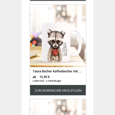
Tasse Becher Kaffeebecher mit Waschbär & Spruch Ich hab dich lieb Kaffeebecher Geschenk ts672
Versandkosten
ab
15,90 €
Lieferzeit: 1-2 Werktage
ZUM WARENKORB HINZUFÜGEN