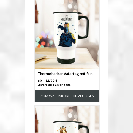
Thermobecher Vatertag mit Superhelden Punkten und Spruch dad my superhero tb092
Versandkosten
ab
22,90 €
Lieferzeit: 1-2 Werktage
ZUM WARENKORB HINZUFÜGEN