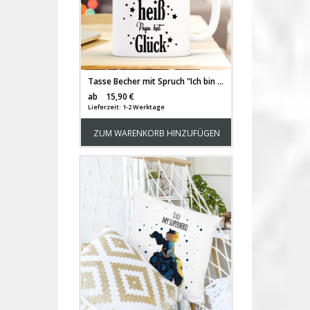
Tasse Becher mit Spruch "Ich bin süß..." & Punkte bunt Zitat Geschenk Kaffeebecher ts585
Versandkosten
ab
15,90 €
Lieferzeit: 1-2 Werktage
ZUM WARENKORB HINZUFÜGEN