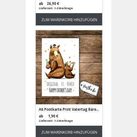
Versandkosten
ab
26,90 €
Lieferzeit: 1-2 Werktage
ZUM WARENKORB HINZUFÜGEN
A6 Postkarte Print Vatertag Bären mit Spruch Original vs Remix Happy Father's Day und Punkten pk108
Versandkosten
ab
1,90 €
Lieferzeit: 1-2 Werktage
ZUM WARENKORB HINZUFÜGEN