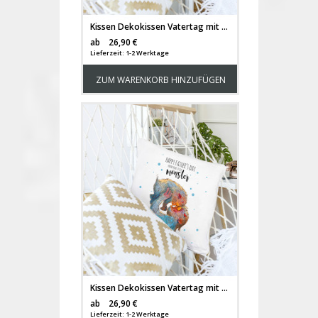
Kissen Dekokissen Vatertag mit Superhelden Punkten und Spruch dad my superhero inklusive Füllung ks121
Versandkosten
ab
26,90 €
Lieferzeit: 1-2 Werktage
ZUM WARENKORB HINZUFÜGEN
Kissen Dekokissen Vatertag mit Monstern Punkten und Spruch happy father's day from your little monster inklusive Füllung ks120
Versandkosten
ab
26,90 €
Lieferzeit: 1-2 Werktage