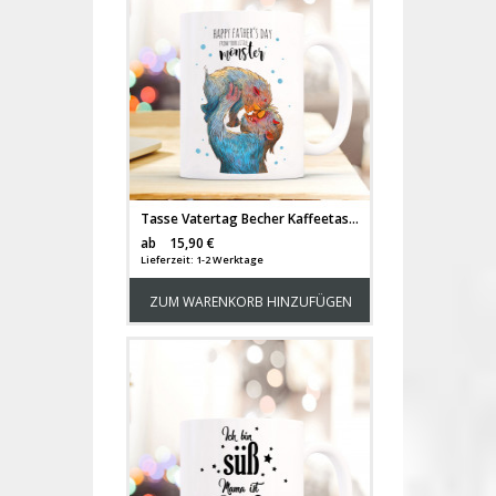
Tasse Vatertag Becher Kaffeetasse Kaffeebecher Monster mit Punkten und Spruch happy father's day from your little monster ts451
Versandkosten
ab
15,90 €
Lieferzeit: 1-2 Werktage
ZUM WARENKORB HINZUFÜGEN