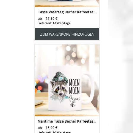
Tasse Vatertag Becher Kaffeetasse Kaffeebecher Superhelden mit Punkten und Spruch dad my superhero ts453
Versandkosten
ab
15,90 €
Lieferzeit: 1-2 Werktage
ZUM WARENKORB HINZUFÜGEN
Maritime Tasse Becher Kaffeetasse mit Waschbär Spruch Kaffeebecher Geschenk Spruchbecher... moin moin Papa ts654
Versandkosten
ab
15,90 €
Lieferzeit: 1-2 Werktage