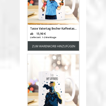
Tasse Vatertag Becher Kaffeetasse Kaffeebecher mit Vater Kindern Punkten und Spruch für den besten Papa der Welt ts454
Versandkosten
ab
15,90 €
Lieferzeit: 1-2 Werktage
ZUM WARENKORB HINZUFÜGEN