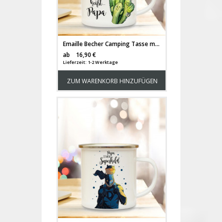
Emaille Becher Camping Tasse mit Kaktus Kakteen & Spruch Papa unser Superheld Kaffeetasse Geschenk Kaffeebecher eb75
Versandkosten
ab
16,90 €
Lieferzeit: 1-2 Werktage
ZUM WARENKORB HINZUFÜGEN