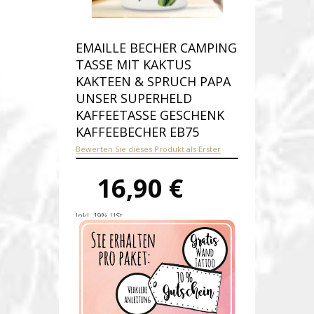
EMAILLE BECHER CAMPING
TASSE MIT KAKTUS
KAKTEEN & SPRUCH PAPA
UNSER SUPERHELD
KAFFEETASSE GESCHENK
KAFFEEBECHER EB75
Bewerten Sie dieses Produkt als Erster
16,90 €
Inkl. 19% USt.
Versandkosten
Produktnummer:
eb75-E
Verfügbarkeit:
Auf Lager
Lieferzeit: 1-2 Werktage