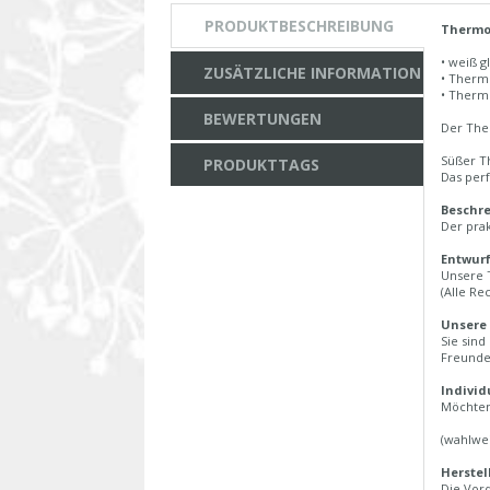
PRODUKTBESCHREIBUNG
Thermo
• weiß 
ZUSÄTZLICHE INFORMATION
• Therm
• Therm
BEWERTUNGEN
Der Ther
Süßer T
PRODUKTTAGS
Das per
Beschr
Der prak
Entwur
Unsere 
(Alle Re
Unsere
Sie sind
Freunde
Individ
Möchten 
(wahlwe
Herstel
Die Vor