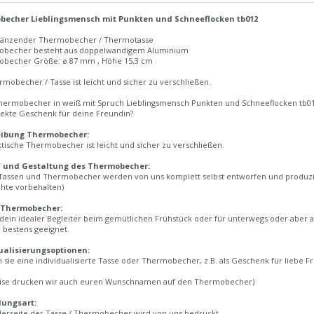
becher Lieblingsmensch mit Punkten und Schneeflocken tb012
glänzender Thermobecher / Thermotasse
obecher besteht aus doppelwandigem Aluminium
obecher Größe: ø 87 mm , Höhe 15,3 cm
mobecher / Tasse ist leicht und sicher zu verschließen.
hermobecher in weiß mit Spruch Lieblingsmensch Punkten und Schneeflocken tb0
fekte Geschenk für deine Freundin?
eibung Thermobecher:
tische Thermobecher ist leicht und sicher zu verschließen.
f und Gestaltung des Thermobecher:
Tassen und Thermobecher werden von uns komplett selbst entworfen und produzi
chte vorbehalten)
 Thermobecher:
 dein idealer Begleiter beim gemütlichen Frühstück oder für unterwegs oder aber a
 bestens geeignet.
ualisierungsoptionen:
sie eine individualisierte Tasse oder Thermobecher, z.B. als Geschenk für liebe F
ise drucken wir auch euren Wunschnamen auf den Thermobecher)
lungsart:
derseite der Tasse / Thermobecher wird von uns bedruckt.