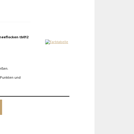
eeflocken tb012
ießen.
 Punkten und