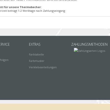
eit für unsere Thermobecher:
erzeit beträgt 1-2 Werktage nach Zahlungseingang
RVICE
EXTRAS
ZAHLUNGSMETHODEN
Farbtabelle
folgen:
Farbmuster
Verklebeanleitungen