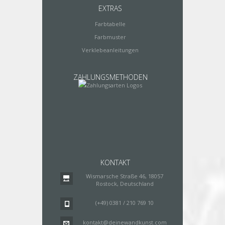
EXTRAS
Farbtabelle
Farbmuster
Verklebeanleitungen
ZAHLUNGSMETHODEN
KONTAKT
Wismarsche Straße 46, 18057
Rostock, Deutschland
(+49) 0381 / 210 769 10
kontakt@deinewandkunst.com