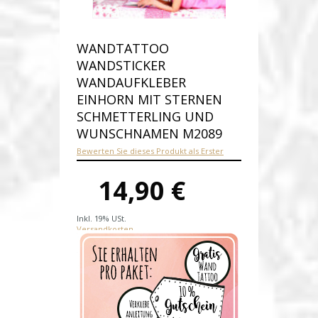
WANDTATTOO
WANDSTICKER
WANDAUFKLEBER
EINHORN MIT STERNEN
SCHMETTERLING UND
WUNSCHNAMEN M2089
Bewerten Sie dieses Produkt als Erster
14,90 €
Inkl. 19% USt.
Versandkosten
Produktnummer:
M2089-E
Verfügbarkeit:
Auf Lager
Lieferzeit: 1-2 Werktage nach
Zahlungseingang