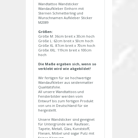
Wandtattoo Wandsticker
Wandaufkleber Einhorn mit
Sternen Schmetterling und
Wunschnamen Aufkleber Sticker
M2089
Größen:
Größe M: 36cm breit x 30cm hoch
Größe L: 62cm breit x 50cm hoch
Größe XL: 87cm breit x 70cm hoch
Größe XXL: 119cm breit x 100cm
hoch
Die Maße ergeben sich, wenn so
verklebt wird wie abgebildet!
Wir fertigen für sie hochwertige
Wandaufkleber aus seidenmatter
Qualitätsfolie.
All unsere Wandtattoos und
Fensterbilder werden vom
Entwurf bis zum fertigen Produkt
von uns in Deutschland für sie
hergestellt.
Unsere Wandsticker sind geeignet
für Untergründe wie: Raufaser,
Tapete, Metall, Glas, Kunststoff,
Fliesen, Möbel und sogar Putz mit
feiner Körnung.