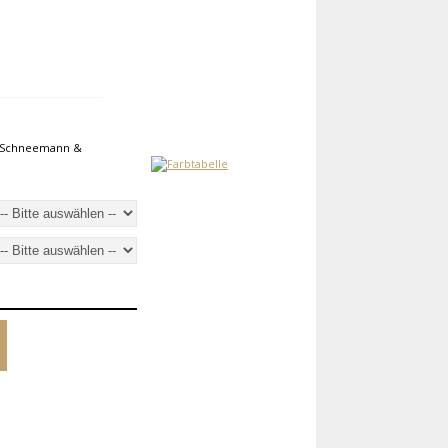
ld Schneemann &
!