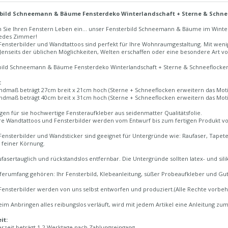
bild Schneemann & Bäume Fensterdeko Winterlandschaft + Sterne & Schnee
 Sie Ihren Fenstern Leben ein... unser Fensterbild Schneemann & Bäume im Winte
 jedes Zimmer!
Fensterbilder und Wandtattoos sind perfekt für Ihre Wohnraumgestaltung. Mit weni
Jenseits der üblichen Möglichkeiten, Welten erschaffen oder eine besondere Art 
bild Schneemann & Bäume Fensterdeko Winterlandschaft + Sterne & Schneeflocken
:
ndmaß beträgt 27cm breit x 21cm hoch (Sterne + Schneeflocken erweitern das Moti
ndmaß beträgt 40cm breit x 31cm hoch (Sterne + Schneeflocken erweitern das Moti
igen für sie hochwertige Fensteraufkleber aus seidenmatter Qualitätsfolie.
re Wandtattoos und Fensterbilder werden vom Entwurf bis zum fertigen Produkt von 
ensterbilder und Wandsticker sind geeignet für Untergründe wie: Raufaser, Tapete, 
 feiner Körnung.
fasertauglich und rückstandslos entfernbar. Die Untergründe sollten latex- und silik
erumfang gehören: Ihr Fensterbild, Klebeanleitung, süßer Probeaufkleber und Gut
ensterbilder werden von uns selbst entworfen und produziert.(Alle Rechte vorbeh
im Anbringen alles reibungslos verläuft, wird mit jedem Artikel eine Anleitung zum
it:
erzeit beträgt 1-2 Werktage nach Zahlungseingang.