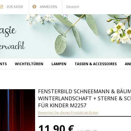
ZUR KASSE
ANMELDEN
Deutsch
INTS
WICHTELTÜREN
LAMPEN
TASSEN & ACCESSOIRES
AN
FENSTERBILD SCHNEEMANN & BÄU
WINTERLANDSCHAFT + STERNE & S
FÜR KINDER M2257
Bewerten Sie dieses Produkt als Erster
11,90 €