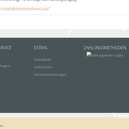
:
kontakt@deinewandkunst.com
"
RVICE
EXTRAS
ZAHLUNGSMETHODEN
Farbtabelle
folgen:
Farbmuster
Verklebeanleitungen
zu.