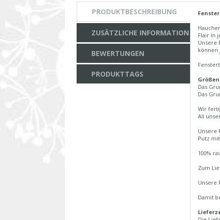
PRODUKTBESCHREIBUNG
Fenster
Hauchen
ZUSÄTZLICHE INFORMATION
Flair in
Unsere 
können 
BEWERTUNGEN
Fenster
PRODUKTTAGS
Größen
Das Gru
Das Gru
Wir fert
All unse
Unsere F
Putz mit
100% rau
Zum Lief
Unsere F
Damit be
Lieferze
Die Lief