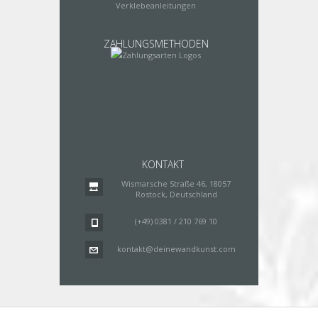
Verklebeanleitungen
ZAHLUNGSMETHODEN
KONTAKT
Wismarsche Straße 46, 18057
Rostock, Deutschland
(+49) 0381 / 210 769 10
kontakt@deinewandkunst.com