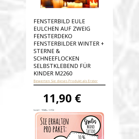
FENSTERBILD EULE
EULCHEN AUF ZWEIG
FENSTERDEKO
FENSTERBILDER WINTER +
STERNE &
SCHNEEFLOCKEN
SELBSTKLEBEND FÜR
KINDER M2260
Bewerten Sie dieses Produkt als Erster
11,90 €
Inkl. 19% USt.
Versandkosten
Produktnummer:
M2260-D
Verfügbarkeit:
Auf Lager
Lieferzeit: 1-2 Werktage