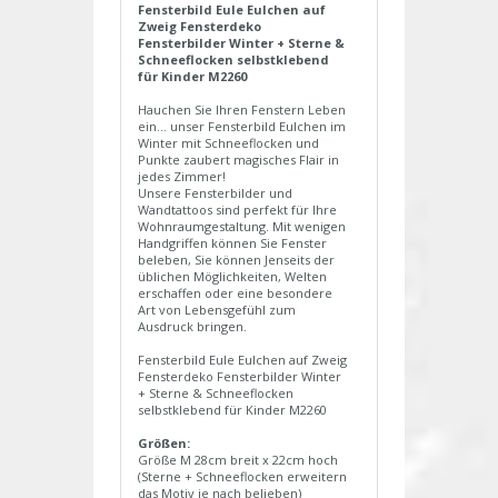
Fensterbild Eule Eulchen auf
Zweig Fensterdeko
Fensterbilder Winter + Sterne &
Schneeflocken selbstklebend
für Kinder M2260
Hauchen Sie Ihren Fenstern Leben
ein... unser Fensterbild Eulchen im
Winter mit Schneeflocken und
Punkte zaubert magisches Flair in
jedes Zimmer!
Unsere Fensterbilder und
Wandtattoos sind perfekt für Ihre
Wohnraumgestaltung. Mit wenigen
Handgriffen können Sie Fenster
beleben, Sie können Jenseits der
üblichen Möglichkeiten, Welten
erschaffen oder eine besondere
Art von Lebensgefühl zum
Ausdruck bringen.
Fensterbild Eule Eulchen auf Zweig
Fensterdeko Fensterbilder Winter
+ Sterne & Schneeflocken
selbstklebend für Kinder M2260
Größen:
Größe M 28cm breit x 22cm hoch
(Sterne + Schneeflocken erweitern
das Motiv je nach belieben)