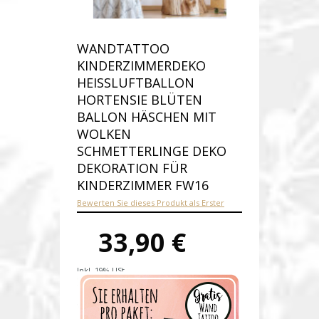
WANDTATTOO
KINDERZIMMERDEKO
HEISSLUFTBALLON H
ORTENSIE BLÜTEN B
ALLON HÄSCHEN MIT W
OLKEN S
CHMETTERLINGE DEKO D
EKORATION FÜR K
INDERZIMMER FW16
Bewerten Sie dieses Produkt als Erster
33,90 €
Inkl. 19% USt.
Versandkosten
Produktnummer:
fw16-E
Verfügbarkeit:
Auf Lager
Lieferzeit: 1-2 Werktage