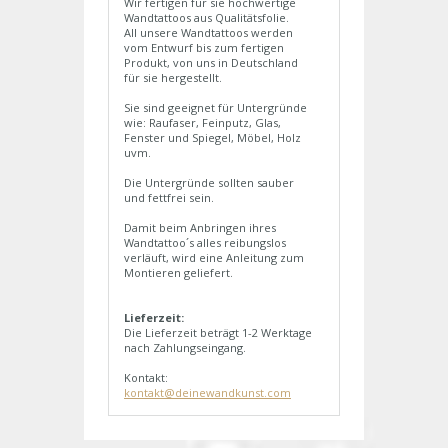
Wir fertigen für sie hochwertige
Wandtattoos aus Qualitätsfolie.
All unsere Wandtattoos werden
vom Entwurf bis zum fertigen
Produkt, von uns in Deutschland
für sie hergestellt.
Sie sind geeignet für Untergründe
wie: Raufaser, Feinputz, Glas,
Fenster und Spiegel, Möbel, Holz
uvm.
Die Untergründe sollten sauber
und fettfrei sein.
Damit beim Anbringen ihres
Wandtattoo´s alles reibungslos
verläuft, wird eine Anleitung zum
Montieren geliefert.
Lieferzeit:
Die Lieferzeit beträgt 1-2 Werktage
nach Zahlungseingang.
Kontakt:
kontakt@deinewandkunst.com