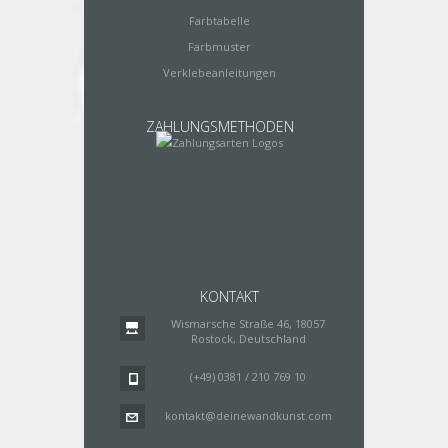
Farbtabelle
Farbmuster
Verklebeanleitungen
ZAHLUNGSMETHODEN
KONTAKT
Wismarsche Straße 46, 18057
Rostock, Deutschland
(+49) 0381 / 210 769 10
kontakt@deinewandkunst.com