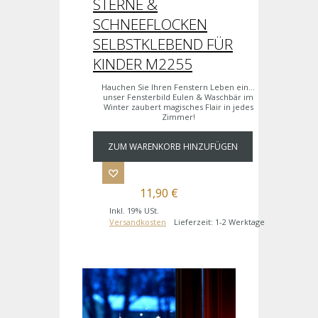
STERNE &
SCHNEEFLOCKEN
SELBSTKLEBEND FÜR
KINDER M2255
Hauchen Sie Ihren Fenstern Leben ein...
unser Fensterbild Eulen & Waschbär im
Winter zaubert magisches Flair in jedes
Zimmer!
ZUM WARENKORB HINZUFÜGEN
11,90 €
Inkl. 19% USt.
Versandkosten
Lieferzeit: 1-2 Werktage