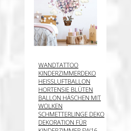
WANDTATTOO
KINDERZIMMERDEKO
HEISSLUFTBALLON H
ORTENSIE BLÜTEN B
ALLON HÄSCHEN MIT W
OLKEN S
CHMETTERLINGE DEKO D
EKORATION FÜR K
INDERZIMMER FW16