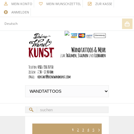
MEIN KONTO
MEIN WUNSCHZETTEL
ZUR KASSE
ANMELDEN
Deutsch
1
2
3
4
5