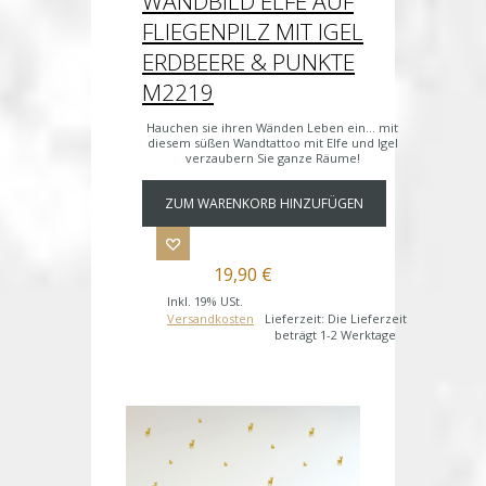
WANDBILD ELFE AUF
FLIEGENPILZ MIT IGEL
ERDBEERE & PUNKTE
M2219
Hauchen sie ihren Wänden Leben ein... mit
diesem süßen Wandtattoo mit Elfe und Igel
verzaubern Sie ganze Räume!
ZUM WARENKORB HINZUFÜGEN
19,90 €
Inkl. 19% USt.
Versandkosten
Lieferzeit: Die Lieferzeit
beträgt 1-2 Werktage