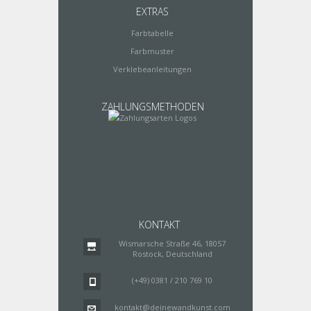
EXTRAS
Farbtabelle
Farbmuster
Verklebeanleitungen
ZAHLUNGSMETHODEN
KONTAKT
Wismarsche Straße 46, 18057
Rostock, Deutschland
(+49) 0381 / 210 769 10
kontakt@deinewandkunst.com