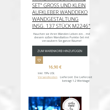
SET" GROSS UND KLEIN A
UFKLEBER WANDDEKO W
ANDGESTALTUNG I
NSG. 137 STÜCK M2246"
Hauchen sie ihren Wänden Leben ein... mit
diesem süßen Wandtattoo Punkte-Set mit
verzaubern Sie ganze Räume!
ZUM WARENKORB HINZUFÜGEN
16,90 €
Inkl. 19% USt.
Versandkosten
Lieferzeit: Die Lieferzeit
beträgt 1-2 Werktage