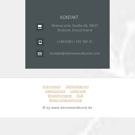
KONTAKT
Wismarsche Straße 46, 18057
Rostock, Deutschland
(+49) 0381 / 210 769 10
kontakt@deinewandkunst.com
Impressum
Zahlungsarten
Datenschutz
Lieferung
Bestellvorgang
AGB
Widerrufsbelehrung
© by www.deinewandkunst.de