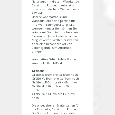
Natur pur, mit diesem Wandtattoo
Eisbär und Robbe... zauberst du
unsere wunderbare Welt an deine
4 Wände.
Unsere Wandtattoo s und
Wandaufkleber sind perfekt für
Ihre Wohnraumgestaltung. Mit
wenigen Handgriffen können Sie
Wände mit Wandtattoo s beleben,
Sie können Jenseits der üblichen
Möglichkeiten, Welten erschaffen
oder eine besondere Art von
Lebensgefühl zum Ausdruck
bringen.
Wandtattoo Eisbär Robbe Fische
Wanddeko Bad M1534
Größen:
Größe S: 60cm breit x 30cm hoch
Größe M: 80cm breit x 40cm hoch
Größe L: 100cm breit x 49cm hoch
Größe XL: 120cm breit x 60cm
hoch
Größe XXL: 140cm breit x 70cm
hoch
Die angegebenen Maße stehen für
die Eisscholle, Eisbär und Robbe.
Die Sterne können frei verklebt