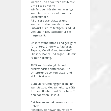
werden und erweitern das Motiv
um circa 30-40cm!
Wir fertigen für sie hochwertige
Wandtattoos aus seidenmatter
Qualitätsfolie.
All unsere Wandtattoos und
Wandaufkleber werden vom
Entwurf bis zum fertigen Produkt
von uns in Deutschland für sie
hergestellt.
Unsere Wandtattoos sind geeignet
für Untergründe wie: Raufaser,
Tapete, Metall, Glas, Kunststoff,
Fliesen, Möbel und sogar Putz mit
feiner Körnung.
100% raufasertauglich und
rückstandslos entfernbar. Die
Untergründe sollten latex- und
silikonfrei sein.
Zum Lieferumfang gehören: Ihr
Wandtattoo, Klebeanleitung, süßer
Probeaufkleber und Gutschein für
den nächsten Einkauf.
Bei Fragen kontaktieren sie uns
unter:
kontakt@deinewandkunst.com