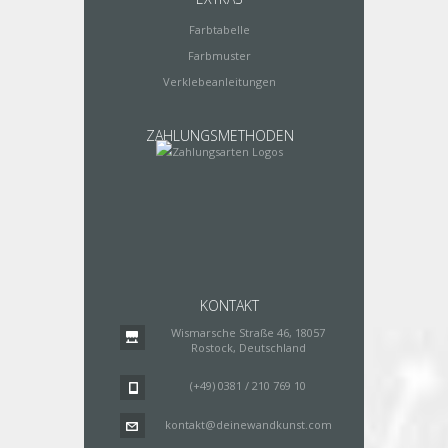
Farbtabelle
Farbmuster
Verklebeanleitungen
ZAHLUNGSMETHODEN
KONTAKT
Wismarsche Straße 46, 18057
Rostock, Deutschland
(+49) 0381 / 210 769 10
kontakt@deinewandkunst.com