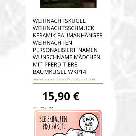
WEIHNACHTSKUGEL
WEIHNACHTSSCHMUCK
KERAMIK BAUMANHÄNGER
WEIHNACHTEN
PERSONALISIERT NAMEN
WUNSCHNAME MÄDCHEN
MIT PFERD TIERE
BAUMKUGEL WKP14
Bewerten Sie dieses Produkt als Erster
15,90 €
Inkl. 19% USt.
Versandkosten
Produktnummer:
wkp14-D
Verfügbarkeit:
Auf Lager
Lieferzeit: 1-3 Werktage