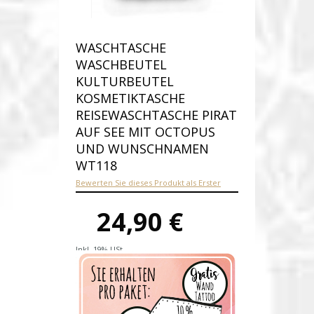
WASCHTASCHE
WASCHBEUTEL
KULTURBEUTEL
KOSMETIKTASCHE
REISEWASCHTASCHE PIRAT
AUF SEE MIT OCTOPUS
UND WUNSCHNAMEN
WT118
Bewerten Sie dieses Produkt als Erster
24,90 €
Inkl. 19% USt.
Versandkosten
Produktnummer:
wt118-E
Verfügbarkeit:
Auf Lager
Lieferzeit: 1-2 Werktage