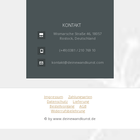
KONTAKT
Wismarsche Straße 46, 18057
Rostock, Deutschland
(+49) 0381 / 210 769 10
kontakt@deinewandkunst.com
Impressum
Zahlungsarten
Datenschutz
Lieferung
Bestellvorgang
AGB
Widerrufsbelehrung
© by www.deinewandkunst.de