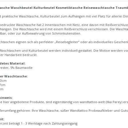
asche Waschbeutel Kulturbeutel Kosmetiktasche Reisewaschtasche Traumk
rt praktische Waschtasche, Kulturbeutel zum Aufhängen mit viel Platz für allerlei Di
edruckte Waschtasche hat 2 Innentaschen mit Netz, eine davon mit Reißverschluss
hängen. Die Waschtasche wird mit einem Reißverschluss verschlossen. Die Waschta
bar, oder zur Aufbewahrung von Schminkutensilien.
htaschen eignen sich als perfekter „Reisebegleiter“ oder als individuelles Geschenk
aschtaschen und Kulturbeutel werden individuell gestaltet. Die Motive werden von
ler Handarbeit bedruckt.
etes Material:
yester, 5% Baumwolle
er Waschtasche:
 23cm
7cm
5cm
inweis:
e hier angebotene Produkte, sind eigenständig von wandtattoo-welt (Ilka Parey) ers
ferumfang gehören: Ihre Waschtasche, süßer Wandtattoo Probeaufkleber und Gutsc
it:
erzeit beträgt 1 - 3 Werktage nach Zahlungseingang