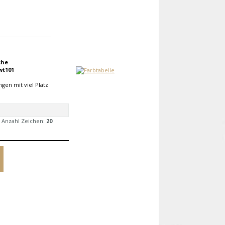
che
wt101
gen mit viel Platz
 Anzahl Zeichen:
20