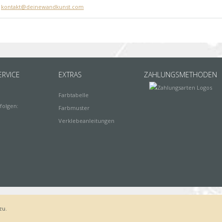
:
kontakt@deinewandkunst.com
RVICE
EXTRAS
ZAHLUNGSMETHODEN
Farbtabelle
folgen:
Farbmuster
Verklebeanleitungen
zu.
Bestellvorgang
AGB
Widerrufsbelehrung