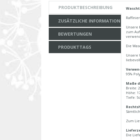
PRODUKTBESCHREIBUNG
Wascht
Raffinie
ZUSÄTZLICHE INFORMATION
Unsere b
zum Auf
BEWERTUNGEN
verwend
Die Wasc
PRODUKTTAGS
Unsere W
liebevol
Verwend
95% Pol
Maße d
Breite:
Höhe: 1
Tiefe: 
Rechtsh
Sämtlich
Zum Lie
Lieferze
Die Lief