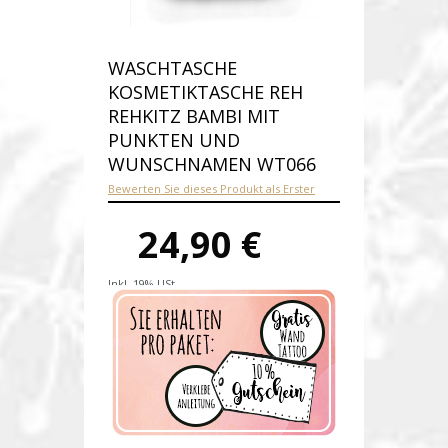
WASCHTASCHE
KOSMETIKTASCHE REH
REHKITZ BAMBI MIT
PUNKTEN UND
WUNSCHNAMEN WT066
Bewerten Sie dieses Produkt als Erster
24,90 €
Inkl. 19% USt.
Versandkosten
Produktnummer:
wt066-E
Verfügbarkeit:
Auf Lager
Lieferzeit: 1-2 Werktage