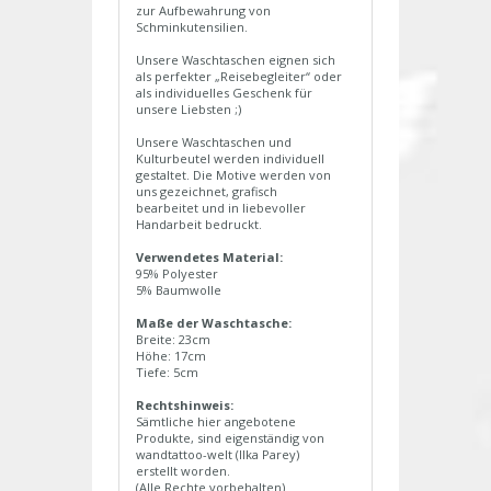
zur Aufbewahrung von
Schminkutensilien.
Unsere Waschtaschen eignen sich
als perfekter „Reisebegleiter“ oder
als individuelles Geschenk für
unsere Liebsten ;)
Unsere Waschtaschen und
Kulturbeutel werden individuell
gestaltet. Die Motive werden von
uns gezeichnet, grafisch
bearbeitet und in liebevoller
Handarbeit bedruckt.
Verwendetes Material:
95% Polyester
5% Baumwolle
Maße der Waschtasche:
Breite: 23cm
Höhe: 17cm
Tiefe: 5cm
Rechtshinweis:
Sämtliche hier angebotene
Produkte, sind eigenständig von
wandtattoo-welt (Ilka Parey)
erstellt worden.
(Alle Rechte vorbehalten)