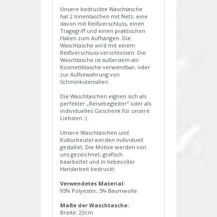
Unsere bedruckte Waschtasche
hat 2 Innentaschen mit Netz, eine
davon mit Reißverschluss, einen
Tragegriff und einen praktischen
Haken zum Aufhängen. Die
Waschtasche wird mit einem
Reißverschluss verschlossen. Die
Waschtasche ist außerdem als
Kosmetiktasche verwendbar, oder
zur Aufbewahrung von
Schminkutensilien.
Die Waschtaschen eignen sich als
perfekter „Reisebegleiter“ oder als
individuelles Geschenk für unsere
Liebsten ;)
Unsere Waschtaschen und
Kulturbeutel werden individuell
gestaltet. Die Motive werden von
uns gezeichnet, grafisch
bearbeitet und in liebevoller
Handarbeit bedruckt.
Verwendetes Material:
95% Polyester, 5% Baumwolle
Maße der Waschtasche:
Breite: 23cm