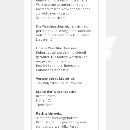
Reißverschluss verschlossen. Die
Waschtasche ist außerdem als
Kosmetiktasche verwendbar, oder
zur Aufbewahrung von
Schminkutensilien.
Die Waschtaschen eignen sich als
perfekter „Reisebegleiter“ oder als
individuelles Geschenk für unsere
Liebsten ;)
Unsere Waschtaschen und
Kulturbeutel werden individuell
gestaltet. Die Motive werden von
uns gezeichnet, grafisch
bearbeitet und in liebevoller
Handarbeit bedruckt.
Verwendetes Material:
95% Polyester, 5% Baumwolle
Maße der Waschtasche:
Breite: 23cm
Höhe: 17cm
Tiefe: 5cm
Rechtshinweis:
Sämtliche hier angebotene
Produkte, sind eigenständig von
wandtattoo-welt (Ilka Parey)