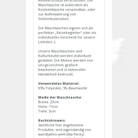
Reißverschluss verschlossen. Die
Waschtasche ist außerdem als
Kosmetiktasche verwendbar, oder
zur Aufbewahrung von
Schminkutensilien.
Die Waschtaschen eignen sich als
perfekter „Reisebegleiter“ oder als
individuelles Geschenk für unsere
Liebsten ;)
Unsere Waschtaschen und
Kulturbeutel werden individuell
gestaltet. Die Motive werden von
uns gezeichnet, grafisch
bearbeitet und in liebevoller
Handarbeit bedruckt.
Verwendetes Material:
95% Polyester, 5% Baumwolle
Maße der Waschtasche:
Breite: 23cm
Höhe: 17cm
Tiefe: 5cm
Rechtshinweis:
Sämtliche hier angebotene
Produkte, sind eigenständig von
wandtattoo-welt (Ilka Parey)