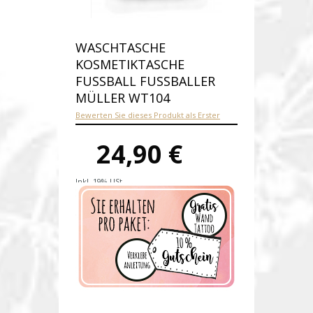
WASCHTASCHE
KOSMETIKTASCHE
FUSSBALL FUSSBALLER
MÜLLER WT104
Bewerten Sie dieses Produkt als Erster
24,90 €
Inkl. 19% USt.
Versandkosten
Produktnummer:
wt104-E
Verfügbarkeit:
Auf Lager
Lieferzeit: 1-2 Werktage