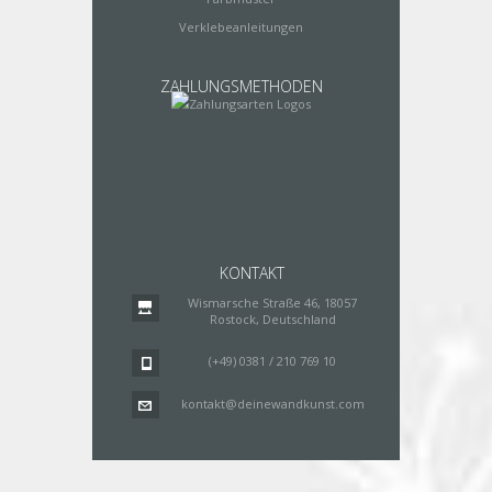
Verklebeanleitungen
ZAHLUNGSMETHODEN
KONTAKT
Wismarsche Straße 46, 18057
Rostock, Deutschland
(+49) 0381 / 210 769 10
kontakt@deinewandkunst.com