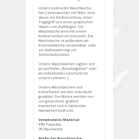
Unsere bedruckte Waschtasche
hat 2 Innentaschen mit Netz, eine
davon mit Reißverschluss, einen
Tragegriff und einen praktischen
Haken zum Aufhängen. Die
Waschtasche wird mit einem
Reißverschluss verschlossen. Die
Waschtasche ist außerdem als
Kosmetiktasche verwendbar, oder
zur Aufbewahrung von
Schminkutensilien.
Unsere Waschtaschen eignen sich
als perfekter „Reisebegleiter“ oder
als individuelles Geschenk für
unsere Liebsten ;)
Unsere Waschtaschen und
Kulturbeutel werden individuell
gestaltet. Die Motive werden von
uns gezeichnet, grafisch
bearbeitet und in liebevoller
Handarbeit bedruckt.
Verwendetes Material:
95% Polyester
5% Baumwolle
Maße der Waschtasche: