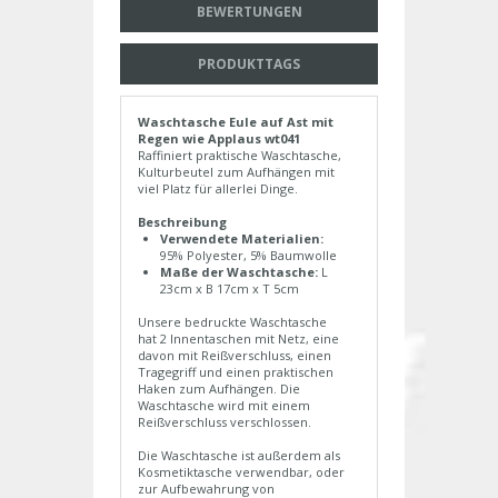
BEWERTUNGEN
PRODUKTTAGS
Waschtasche Eule auf Ast mit
Regen wie Applaus wt041
Raffiniert praktische Waschtasche,
Kulturbeutel zum Aufhängen mit
viel Platz für allerlei Dinge.
Beschreibung
Verwendete Materialien:
95% Polyester, 5% Baumwolle
Maße der Waschtasche:
L
23cm x B 17cm x T 5cm
Unsere bedruckte Waschtasche
hat 2 Innentaschen mit Netz, eine
davon mit Reißverschluss, einen
Tragegriff und einen praktischen
Haken zum Aufhängen. Die
Waschtasche wird mit einem
Reißverschluss verschlossen.
Die Waschtasche ist außerdem als
Kosmetiktasche verwendbar, oder
zur Aufbewahrung von